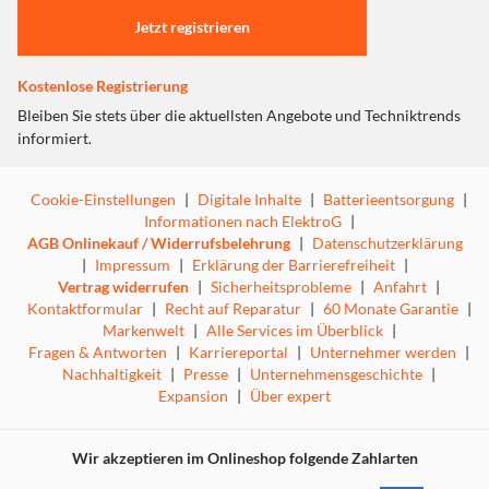
Jetzt registrieren
LNB einfach austauschen
Kostenlose Registrierung
Bleiben Sie stets über die aktuellsten Angebote und Techniktrends
informiert.
Cookie-Einstellungen
|
Digitale Inhalte
|
Batterieentsorgung
|
Informationen nach ElektroG
|
AGB Onlinekauf / Widerrufsbelehrung
|
Datenschutzerklärung
|
Impressum
|
Erklärung der Barrierefreiheit
|
Vertrag widerrufen
|
Sicherheitsprobleme
|
Anfahrt
|
Kontaktformular
|
Recht auf Reparatur
|
60 Monate Garantie
|
Markenwelt
|
Alle Services im Überblick
|
Fragen & Antworten
|
Karriereportal
|
Unternehmer werden
|
Nachhaltigkeit
|
Presse
|
Unternehmensgeschichte
|
Expansion
|
Über expert
Ein Universal-LNB für 1, 2 bzw. 4 Teilnehmer liegt im
Lieferumfang bei. Im Gegensatz zu herkömmlichen
Flachantennen muss bei einem Defekt nicht die komplette
Wir akzeptieren im Onlineshop folgende Zahlarten
Einheit getauscht werden, sondern nur der LNB selbst,