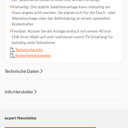
Vielseitig: Die stabile Satellitenanlage kann vielseitig am
Haus angebracht werden. Sie eignet sich für die Dach- oder
Wandmontage oder der Befestigung an einem speziellen
Bodenhalter
Flexibel: Rüsten Sie die Anlage einfach mit einem 40 mm
LNB Ihrer Wahl auf und realisieren somit TV-Empfang für
beliebig viele Teilnehmer
Technische Info
Sicherheitshinweise
Technische Daten
Info Hersteller
Dieser Inhalt wird aufgrund Ihrer Cookie Präferenzen nicht
angezeigt. Um diesen Inhalt anzuzeigen aktivieren Sie bitte
"Marketing".
expert Newsletter
Einstellungen anpassen