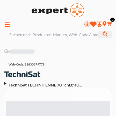
0
»
Web-Code: 11830379779
TechniSat TECHNITENNE 70 lichtgrau
Satellitenschüssel 70 cm (70 cm, LNB)