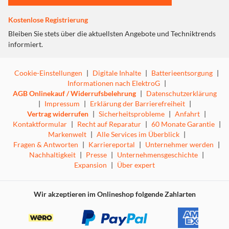
FreiSatDigital
Kostenlose Registrierung
Via Satellit kann ein Vielfaches des Programmangebots
von TV- und Radiosendern empfangen werden, als dies
Bleiben Sie stets über die aktuellsten Angebote und Techniktrends
über Kabel und Antenne möglich ist. Allein über die
informiert.
Satellitenposition ASTRA 19.2° Ost lassen sich hunderte
internationale TV-und Radioprogramme kostenfrei
Cookie-Einstellungen
|
Digitale Inhalte
|
Batterieentsorgung
|
empfangen.
Informationen nach ElektroG
|
AGB Onlinekauf / Widerrufsbelehrung
|
Datenschutzerklärung
TV und Radio
|
Impressum
|
Erklärung der Barrierefreiheit
|
Vertrag widerrufen
|
Sicherheitsprobleme
|
Anfahrt
|
Empfang aller freien digitalen TV- und Radioprogramme
Kontaktformular
|
Recht auf Reparatur
|
60 Monate Garantie
|
via Satellit (FreiSat-Digital).
Markenwelt
|
Alle Services im Überblick
|
Fragen & Antworten
|
Karriereportal
|
Unternehmer werden
|
Nachhaltigkeit
|
Presse
|
Unternehmensgeschichte
|
Expansion
|
Über expert
Wir akzeptieren im Onlineshop folgende Zahlarten