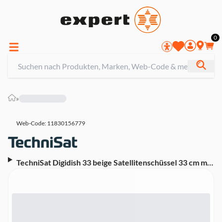
0
»
Web-Code: 11830156779
TechniSat Digidish 33 beige Satellitenschüssel 33 cm mit
Single LNB (Universal-V/H-LNB)