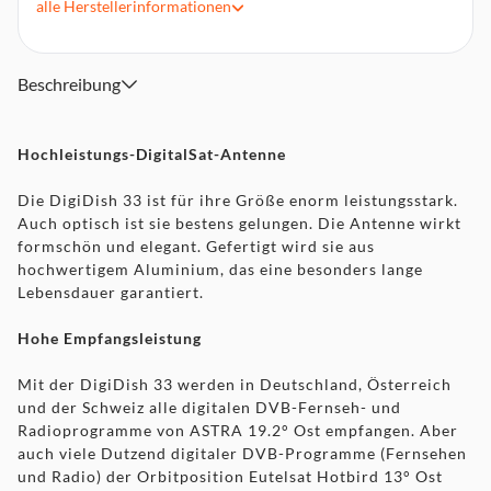
alle
Herstellerinformationen
Ausgangsfrequenzbereich: Unterer Frequenzbereich: 950 -
1950 MHz, Oberer Frequenzbereich: 1100 - 2150 MHz
Geeignet für einen Teilnehmer
Beschreibung
Feedaufnahme: 40 mm
Beschichtung: beidseitig pulverbeschichtet
Lieferumfang: DigitalSat-Antenne DigiDish 33, AZ/EL-
Hochleistungs-DigitalSat-Antenne
Halterung, Universal V/H-LNB, Wandhalterung, Schrauben,
Werkzeug, Montageanleitung
Die DigiDish 33 ist für ihre Größe enorm leistungsstark.
Auch optisch ist sie bestens gelungen. Die Antenne wirkt
formschön und elegant. Gefertigt wird sie aus
hochwertigem Aluminium, das eine besonders lange
Lebensdauer garantiert.
Hohe Empfangsleistung
Mit der DigiDish 33 werden in Deutschland, Österreich
und der Schweiz alle digitalen DVB-Fernseh- und
Radioprogramme von ASTRA 19.2° Ost empfangen. Aber
auch viele Dutzend digitaler DVB-Programme (Fernsehen
und Radio) der Orbitposition Eutelsat Hotbird 13° Ost