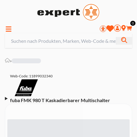
0
»
Web-Code: 11899032340
fuba FMK 980 T Kaskadierbarer Multischalter