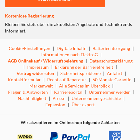
Der Multischalter kann, in Verbindung mit dem als
Zubehör erhältlichen Netzteil OKN 212, auch als Stand-
Kostenlose Registrierung
Alone-Schalter verwendet werden und mit dem FMK 980
Bleiben Sie stets über die aktuellsten Angebote und Techniktrends
auf bis zu 32 Anschlüsse ausgebaut werden.
informiert.
Cookie-Einstellungen
|
Digitale Inhalte
|
Batterieentsorgung
|
Informationen nach ElektroG
|
AGB Onlinekauf / Widerrufsbelehrung
|
Datenschutzerklärung
|
Impressum
|
Erklärung der Barrierefreiheit
|
Vertrag widerrufen
|
Sicherheitsprobleme
|
Anfahrt
|
Kontaktformular
|
Recht auf Reparatur
|
60 Monate Garantie
|
Markenwelt
|
Alle Services im Überblick
|
Fragen & Antworten
|
Karriereportal
|
Unternehmer werden
|
Nachhaltigkeit
|
Presse
|
Unternehmensgeschichte
|
Expansion
|
Über expert
Wir akzeptieren im Onlineshop folgende Zahlarten