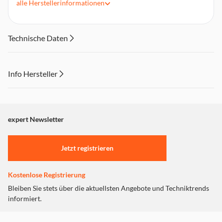
Frequenzbereich SAT – Eingang 185…2400 MHz
alle
Herstellerinformationen
Frequenzbereich SAT – Eingang 2950…2400 MHz
Ausgänge1
Technische Daten
Anschluss für externes Netzteilvorhanden
Netzteilnicht im Lieferumfang enthalten
Info Hersteller
Dieser Inhalt wird aufgrund Ihrer Cookie Präferenzen nicht
angezeigt. Um diesen Inhalt anzuzeigen aktivieren Sie bitte
"Marketing".
expert Newsletter
Einstellungen anpassen
Jetzt registrieren
Kostenlose Registrierung
Bleiben Sie stets über die aktuellsten Angebote und Techniktrends
informiert.