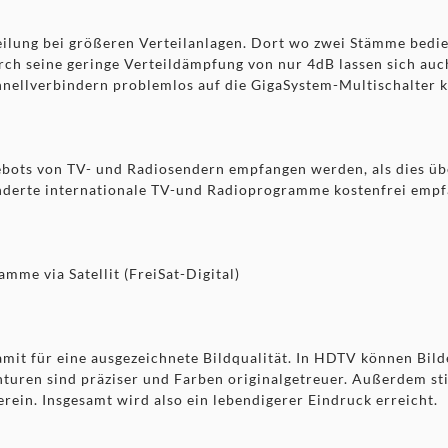
teilung bei größeren Verteilanlagen. Dort wo zwei Stämme bedi
rch seine geringe Verteildämpfung von nur 4dB lassen sich auc
hnellverbindern problemlos auf die GigaSystem-Multischalter k
ebots von TV- und Radiosendern empfangen werden, als dies übe
underte internationale TV-und Radioprogramme kostenfrei emp
mme via Satellit (FreiSat-Digital)
t für eine ausgezeichnete Bildqualität. In HDTV können Bilder 
nturen sind präziser und Farben originalgetreuer. Außerdem 
ein. Insgesamt wird also ein lebendigerer Eindruck erreicht.