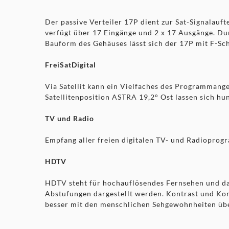
Der passive Verteiler 17P dient zur Sat-Signalauf
verfügt über 17 Eingänge und 2 x 17 Ausgänge. Du
Bauform des Gehäuses lässt sich der 17P mit F-Sc
FreiSatDigital
Via Satellit kann ein Vielfaches des Programmang
Satellitenposition ASTRA 19,2° Ost lassen sich h
TV und Radio
Empfang aller freien digitalen TV- und Radioprogra
HDTV
HDTV steht für hochauflösendes Fernsehen und dami
Abstufungen dargestellt werden. Kontrast und Ko
besser mit den menschlichen Sehgewohnheiten über