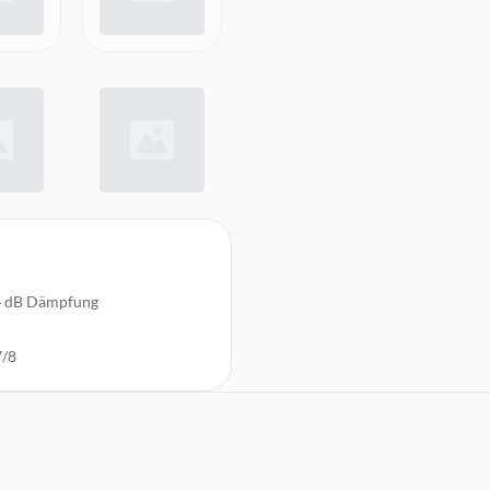
r 4 dB Dämpfung
7/8