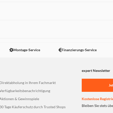
 nicht angezeigt. Um diesen Inhalt anzuzeigen aktivieren Sie bitte
Montage-Service
Finanzierungs-Service
expert Newsletter
Direktabholung in Ihrem Fachmarkt
Je
Verfügbarkeitsbenachrichtigung
Aktionen & Gewinnspiele
Kostenlose Registri
Bleiben Sie stets üb
30 Tage Käuferschutz durch Trusted Shops