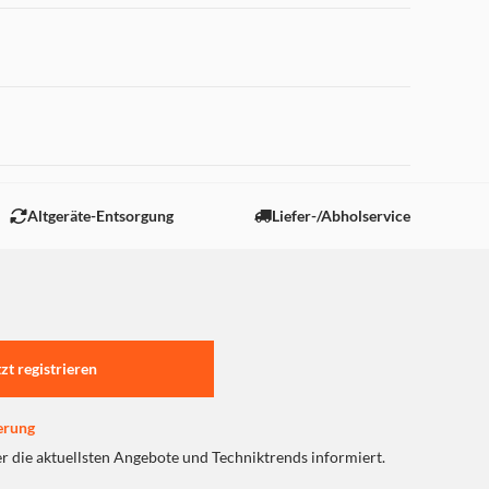
 "Marketing".
Altgeräte-Entsorgung
Liefer-/Abholservice
tzt registrieren
erung
er die aktuellsten Angebote und Techniktrends informiert.