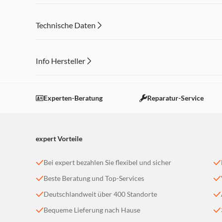
Technische Daten
Info Hersteller
Dieser Inhalt wird aufgrund Ihrer Cookie Präferenzen
Einstellungen anpassen
Experten-Beratung
Reparatur-Service
expert Vorteile
Bei expert bezahlen Sie flexibel und sicher
Beste Beratung und Top-Services
Deutschlandweit über 400 Standorte
Bequeme Lieferung nach Hause