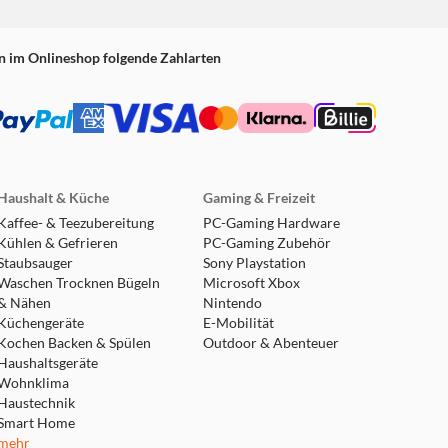
n im Onlineshop folgende Zahlarten
Haushalt & Küche
Gaming & Freizeit
Kaffee- & Teezubereitung
PC-Gaming Hardware
Kühlen & Gefrieren
PC-Gaming Zubehör
Staubsauger
Sony Playstation
Waschen Trocknen Bügeln
Microsoft Xbox
& Nähen
Nintendo
Küchengeräte
E-Mobilität
Kochen Backen & Spülen
Outdoor & Abenteuer
Haushaltsgeräte
Wohnklima
Haustechnik
Smart Home
mehr