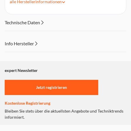
alle
Herstellerinformationen
11,7-12,75 GHz
Ausgangsfrequenz Low-Band 950-1950 MHz, High-Band
1.100-2150 MHz
Technische Daten
Verstärkung 55 - 70 dB
Feedaufnahme 40 mm
Info Hersteller
Dieser Inhalt wird aufgrund Ihrer Cookie Präferenzen nicht
angezeigt. Um diesen Inhalt anzuzeigen aktivieren Sie bitte
"Marketing".
expert Newsletter
Einstellungen anpassen
Jetzt registrieren
Kostenlose Registrierung
Bleiben Sie stets über die aktuellsten Angebote und Techniktrends
informiert.