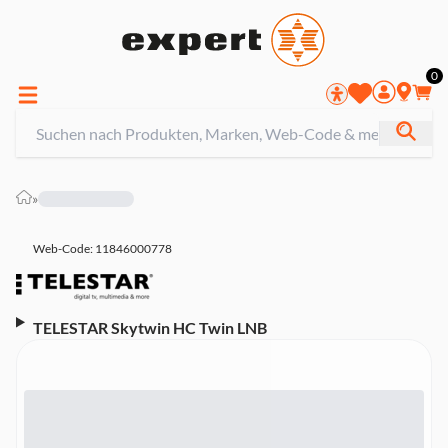
0
»
Web-Code: 11846000778
TELESTAR Skytwin HC Twin LNB