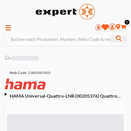
0
»
Web-Code: 11845007410
HAMA Universal-Quattro-LNB (00205376) Quattro
LNB (40 mm)