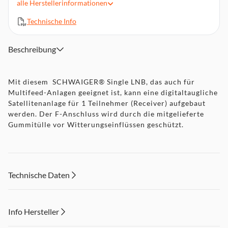
alle
Herstellerinformationen
11,7-12,75 GHz
Ausgangsfrequenz Low-Band 950-1950 MHz, High-Band
Technische Info
1.100-2150 MHz
Schutz der F-Anschlüsse durch witterungsbeständige
Beschreibung
Gummitülle
Feedaufnahme 40 mm
Mit diesem SCHWAIGER® Single LNB, das auch für
Multifeed-Anlagen geeignet ist, kann eine digitaltaugliche
Satellitenanlage für 1 Teilnehmer (Receiver) aufgebaut
werden. Der F-Anschluss wird durch die mitgelieferte
Gummitülle vor Witterungseinflüssen geschützt.
Technische Daten
Info Hersteller