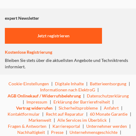
Dieser Inhalt wird aufgrund Ihrer Cookie Präferenzen nicht
angezeigt. Um diesen Inhalt anzuzeigen aktivieren Sie bitte
"Marketing".
expert Newsletter
Einstellungen anpassen
Jetzt registrieren
Kostenlose Registrierung
Bleiben Sie stets über die aktuellsten Angebote und Techniktrends
informiert.
Cookie-Einstellungen
|
Digitale Inhalte
|
Batterieentsorgung
|
Informationen nach ElektroG
|
AGB Onlinekauf / Widerrufsbelehrung
|
Datenschutzerklärung
|
Impressum
|
Erklärung der Barrierefreiheit
|
Vertrag widerrufen
|
Sicherheitsprobleme
|
Anfahrt
|
Kontaktformular
|
Recht auf Reparatur
|
60 Monate Garantie
|
Markenwelt
|
Alle Services im Überblick
|
Fragen & Antworten
|
Karriereportal
|
Unternehmer werden
|
Nachhaltigkeit
|
Presse
|
Unternehmensgeschichte
|