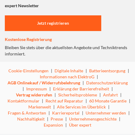
"Marketing".
expert Newsletter
Einstellungen anpassen
Jetzt registrieren
Kostenlose Registrierung
Bleiben Sie stets über die aktuellsten Angebote und Techniktrends
informiert.
Cookie-Einstellungen
|
Digitale Inhalte
|
Batterieentsorgung
|
Informationen nach ElektroG
|
AGB Onlinekauf / Widerrufsbelehrung
|
Datenschutzerklärung
|
Impressum
|
Erklärung der Barrierefreiheit
|
Vertrag widerrufen
|
Sicherheitsprobleme
|
Anfahrt
|
Kontaktformular
|
Recht auf Reparatur
|
60 Monate Garantie
|
Markenwelt
|
Alle Services im Überblick
|
Fragen & Antworten
|
Karriereportal
|
Unternehmer werden
|
Nachhaltigkeit
|
Presse
|
Unternehmensgeschichte
|
Expansion
|
Über expert