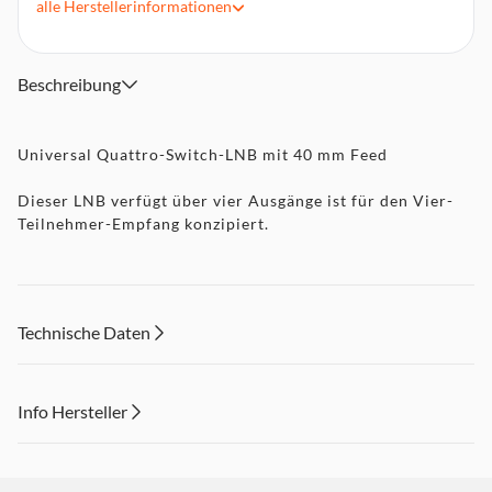
alle
Herstellerinformationen
11,7-12,75 GHz
Ausgangsfrequenz Low-Band 950-1950 MHz, High-Band
1.100-2150 MHz
Beschreibung
Verstärkung 60 dB
Feedaufnahme 40 mm
Universal Quattro-Switch-LNB mit 40 mm Feed
Dieser LNB verfügt über vier Ausgänge ist für den Vier-
Teilnehmer-Empfang konzipiert.
Technische Daten
Info Hersteller
Dieser Inhalt wird aufgrund Ihrer Cookie Präferenzen nicht
angezeigt. Um diesen Inhalt anzuzeigen aktivieren Sie bitte