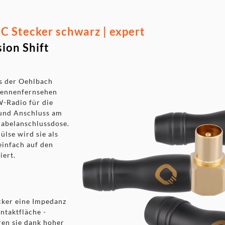
 Stecker schwarz | expert
ion Shift
s der Oehlbach
ntennenfernsehen
-Radio für die
 und Anschluss am
Kabelanschlussdose.
lse wird sie als
einfach auf den
iert.
cker eine Impedanz
ntaktfläche -
ren sie dank hoher