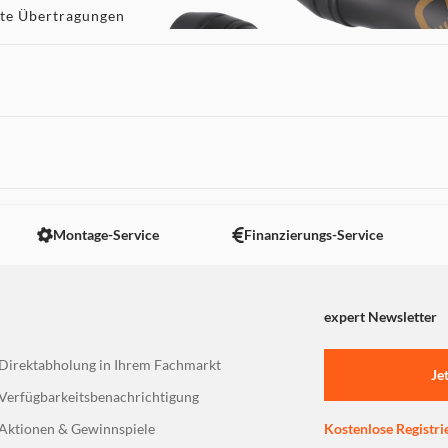
nte Übertragungen
n sind sowohl in
ich, im Doppelpack
 nicht angezeigt. Um diesen Inhalt anzuzeigen aktivieren Sie bitte
Montage-Service
Finanzierungs-Service
expert Newsletter
Direktabholung in Ihrem Fachmarkt
Je
Verfügbarkeitsbenachrichtigung
Aktionen & Gewinnspiele
Kostenlose Registri