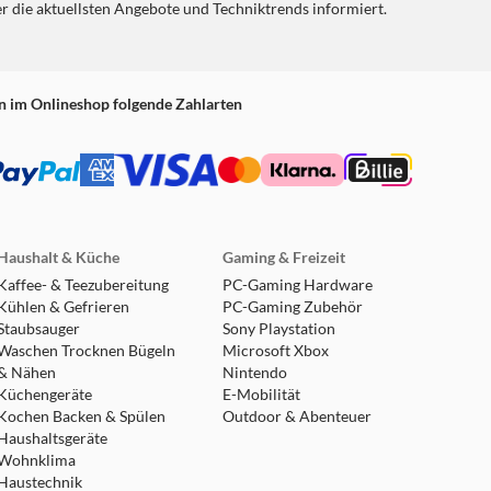
er die aktuellsten Angebote und Techniktrends informiert.
n im Onlineshop folgende Zahlarten
Haushalt & Küche
Gaming & Freizeit
Kaffee- & Teezubereitung
PC-Gaming Hardware
Kühlen & Gefrieren
PC-Gaming Zubehör
Staubsauger
Sony Playstation
Waschen Trocknen Bügeln
Microsoft Xbox
& Nähen
Nintendo
Küchengeräte
E-Mobilität
Kochen Backen & Spülen
Outdoor & Abenteuer
Haushaltsgeräte
Wohnklima
Haustechnik