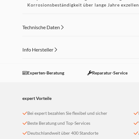
Korrosionsbeständigkeit über lange Jahre exzelle
von Bild- und Tonsignalen. Die Stecker und Buchse
gerader als auch in 90° Winkelausführung erhältl
(männlich/weiblich) wie auch einzeln.
Technische Daten
Info Hersteller
Dieser Inhalt wird aufgrund Ihrer Cookie Präferenzen
Einstellungen anpassen
Experten-Beratung
Reparatur-Service
expert Vorteile
Bei expert bezahlen Sie flexibel und sicher
Beste Beratung und Top-Services
Deutschlandweit über 400 Standorte