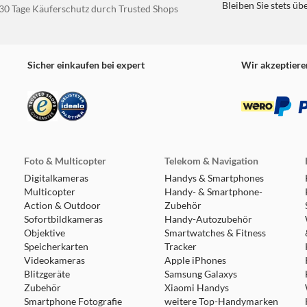
Bleiben Sie stets üb
30 Tage Käuferschutz durch Trusted Shops
Sicher einkaufen bei expert
Wir akzeptiere
Foto & Multicopter
Telekom & Navigation
Digitalkameras
Handys & Smartphones
Multicopter
Handy- & Smartphone-
Action & Outdoor
Zubehör
Sofortbildkameras
Handy-Autozubehör
Objektive
Smartwatches & Fitness
Speicherkarten
Tracker
Videokameras
Apple iPhones
Blitzgeräte
Samsung Galaxys
Zubehör
Xiaomi Handys
Smartphone Fotografie
weitere Top-Handymarken