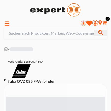
0
»
Web-Code: 11860034340
fuba OVZ 085 F-Verbinder