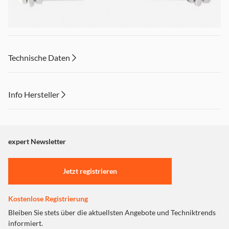
Technische Daten
Info Hersteller
Der Fuba OVZ 085 ist ein F-Doppelstecker als
Schnellverbinder.
Dieser Inhalt wird aufgrund Ihrer Cookie Präferenzen nicht
angezeigt. Um diesen Inhalt anzuzeigen aktivieren Sie bitte
"Marketing".
expert Newsletter
Einstellungen anpassen
Jetzt registrieren
Kostenlose Registrierung
Bleiben Sie stets über die aktuellsten Angebote und Techniktrends
informiert.