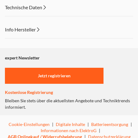
Technische Daten
Info Hersteller
Dieser Inhalt wird aufgrund Ihrer Cookie Präferenzen nicht
angezeigt. Um diesen Inhalt anzuzeigen aktivieren Sie bitte
"Marketing".
expert Newsletter
Einstellungen anpassen
Jetzt registrieren
Kostenlose Registrierung
Bleiben Sie stets über die aktuellsten Angebote und Techniktrends
informiert.
Cookie-Einstellungen
|
Digitale Inhalte
|
Batterieentsorgung
|
Informationen nach ElektroG
|
AGB Onlinekauf / Widerrufsbelehrung
|
Datenschutzerklärung