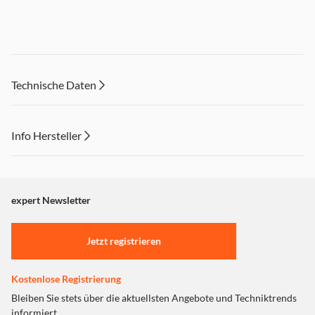
Technische Daten
Info Hersteller
Dieser Inhalt wird aufgrund Ihrer Cookie Präferenzen nicht
angezeigt. Um diesen Inhalt anzuzeigen aktivieren Sie bitte
"Marketing".
expert Newsletter
Einstellungen anpassen
Jetzt registrieren
Kostenlose Registrierung
Bleiben Sie stets über die aktuellsten Angebote und Techniktrends
informiert.