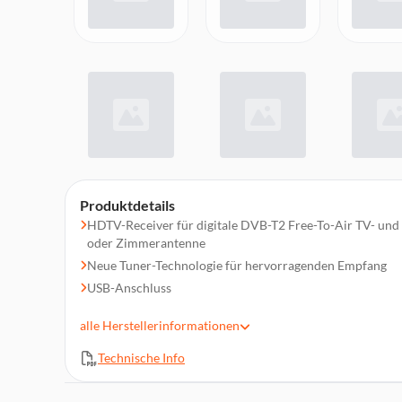
Produktdetails
HDTV-Receiver für digitale DVB-T2 Free-To-Air TV- u
oder Zimmerantenne
Neue Tuner-Technologie für hervorragenden Empfang
USB-Anschluss
Dolby® Digital Plus über HDMI verfügbar
alle
Herstellerinformationen
700 Kanäle Speicherkapazität
Favoritenlisten und Kindersicherung integriert
Technische Info
Automatische und Handbuch Kanalsuchlauf-Optionen
Viele Optionen zur Kanalverwaltung: Sperren, Verschie