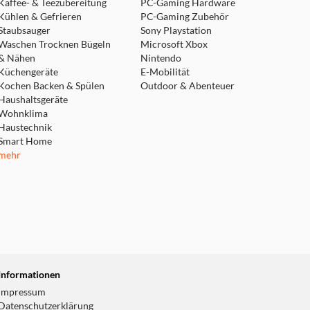
Kaffee- & Teezubereitung
PC-Gaming Hardware
Kühlen & Gefrieren
PC-Gaming Zubehör
Staubsauger
Sony Playstation
Waschen Trocknen Bügeln
Microsoft Xbox
& Nähen
Nintendo
Küchengeräte
E-Mobilität
Kochen Backen & Spülen
Outdoor & Abenteuer
Haushaltsgeräte
Wohnklima
Haustechnik
Smart Home
mehr
Informationen
Impressum
Datenschutzerklärung