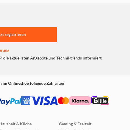
tzt registrieren
erung
er die aktuellsten Angebote und Techniktrends informiert.
n im Onlineshop folgende Zahlarten
Haushalt & Küche
Gaming & Freizeit