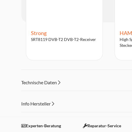
Strong
HAM
SRT8119 DVB-T2 DVB-T2-Receiver
High S
Stecke
Technische Daten
Info Hersteller
Dieser Inhalt wird aufgrund Ihrer Cookie Präferenzen
Einstellungen anpassen
Experten-Beratung
Reparatur-Service