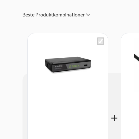
Umbenennen
Energiesparende automatische Standby-Funktion
Beste Produktkombinationen
Anschlüsse: ANT IN, TV SCART, HDMI, S/PDIF koaxial, 