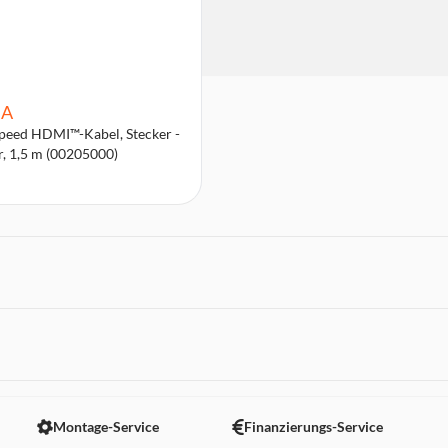
A
peed HDMI™-Kabel, Stecker -
r, 1,5 m (00205000)
 nicht angezeigt. Um diesen Inhalt anzuzeigen aktivieren Sie bitte
Montage-Service
Finanzierungs-Service