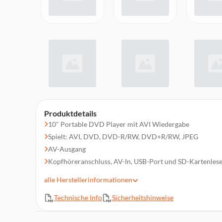
Produktdetails
10" Portable DVD Player mit AVI Wiedergabe
Spielt: AVI, DVD, DVD-R/RW, DVD+R/RW, JPEG
AV-Ausgang
Kopfhöreranschluss, AV-In, USB-Port und SD-Kartenles
Fernbedienung mit voller Funktion
alle
Herstellerinformationen
Eingebauter Lithium-Akku (ca. 2 Stunden Wiedergabe)
Technische Info
Sicherheitshinweise
Praktische Tragetasche, auch zur Montage im Auto geeig
Lieferumfang: 12V Auto-Adapter, 230V Netzteil, Eingeb
Fernbedienung, Bedienungsanleitung, Transporttasche /