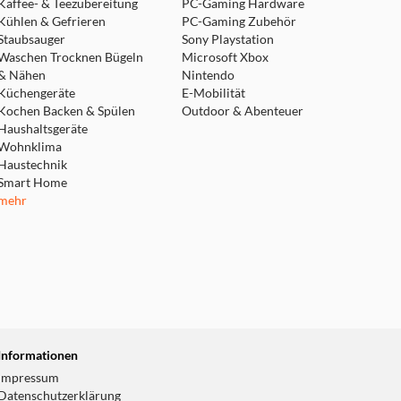
Kaffee- & Teezubereitung
PC-Gaming Hardware
Kühlen & Gefrieren
PC-Gaming Zubehör
Staubsauger
Sony Playstation
Waschen Trocknen Bügeln
Microsoft Xbox
& Nähen
Nintendo
Küchengeräte
E-Mobilität
Kochen Backen & Spülen
Outdoor & Abenteuer
Haushaltsgeräte
Wohnklima
Haustechnik
Smart Home
mehr
Informationen
Impressum
Datenschutzerklärung