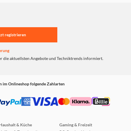
tzt registrieren
erung
er die aktuellsten Angebote und Techniktrends informiert.
n im Onlineshop folgende Zahlarten
Haushalt & Küche
Gaming & Freizeit