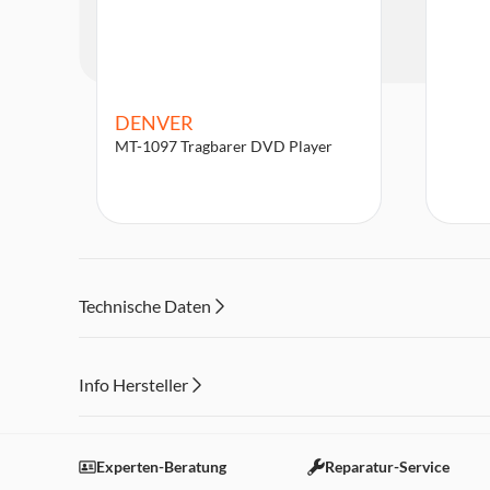
DENVER
MT-1097 Tragbarer DVD Player
Technische Daten
Info Hersteller
Dieser Inhalt wird aufgrund Ihrer Cookie Präferenzen
Einstellungen anpassen
Experten-Beratung
Reparatur-Service