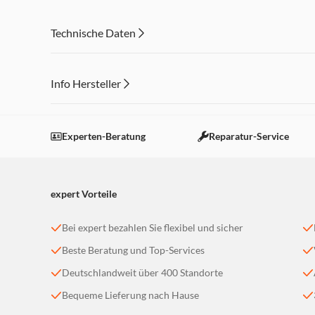
On-Screen-Display (Bildschirmmenü), Multi-Angle-Funkt
Kamerawinkel)
Technische Daten
Wählbares Bildformat (4:3 / 16:9), Vollfunktions-Fernb
Info Hersteller
Dieser Inhalt wird aufgrund Ihrer Cookie Präferenzen
Einstellungen anpassen
Experten-Beratung
Reparatur-Service
expert Vorteile
Bei expert bezahlen Sie flexibel und sicher
Beste Beratung und Top-Services
Deutschlandweit über 400 Standorte
Bequeme Lieferung nach Hause