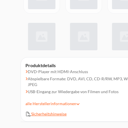
Produktdetails
DVD-Player mit HDMI-Anschluss
Abspielbare Formate: DVD, AVI, CD, CD-R/RW, MP3
JPEG
USB-Eingang zur Wiedergabe von Filmen und Fotos
Display an der Vorderseite
alle
Herstellerinformationen
HDMI-Auflösung bis zu 1080P (1920x1080)
PAL/NTSC kompatibel
Sicherheitshinweise
Integrierter Stereo-Dolby-Digital-Surround-Sound-Dec
Koaxialer Ausgang zum Anschluss an einen Verstärker