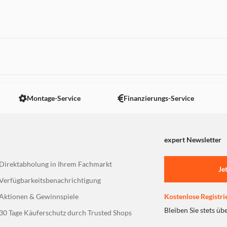
ion (verschiedene
edienung
 nicht angezeigt. Um diesen Inhalt anzuzeigen aktivieren Sie bitte
Montage-Service
Finanzierungs-Service
expert Newsletter
Direktabholung in Ihrem Fachmarkt
Je
Verfügbarkeitsbenachrichtigung
Aktionen & Gewinnspiele
Kostenlose Registri
Bleiben Sie stets üb
30 Tage Käuferschutz durch Trusted Shops