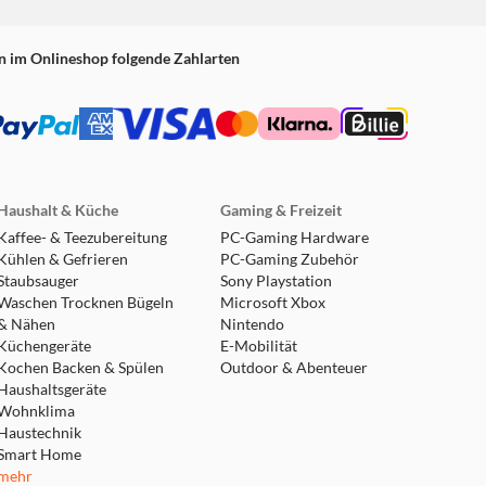
n im Onlineshop folgende Zahlarten
Haushalt & Küche
Gaming & Freizeit
Kaffee- & Teezubereitung
PC-Gaming Hardware
Kühlen & Gefrieren
PC-Gaming Zubehör
Staubsauger
Sony Playstation
Waschen Trocknen Bügeln
Microsoft Xbox
& Nähen
Nintendo
Küchengeräte
E-Mobilität
Kochen Backen & Spülen
Outdoor & Abenteuer
Haushaltsgeräte
Wohnklima
Haustechnik
Smart Home
mehr