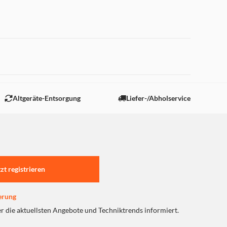
 "Marketing".
Altgeräte-Entsorgung
Liefer-/Abholservice
tzt registrieren
erung
er die aktuellsten Angebote und Techniktrends informiert.