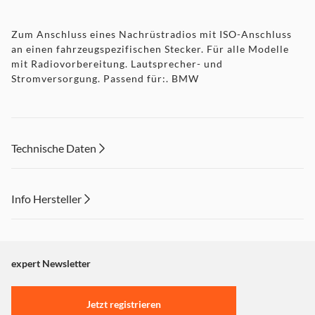
Zum Anschluss eines Nachrüstradios mit ISO-Anschluss
an einen fahrzeugspezifischen Stecker. Für alle Modelle
mit Radiovorbereitung. Lautsprecher- und
Stromversorgung. Passend für:. BMW
Technische Daten
Info Hersteller
Dieser Inhalt wird aufgrund Ihrer Cookie Präferenzen nicht
angezeigt. Um diesen Inhalt anzuzeigen aktivieren Sie bitte
"Marketing".
expert Newsletter
Einstellungen anpassen
Jetzt registrieren