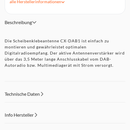
alle
Herstellerinformationen
Großflächige Masseverbindung für optimale
Empfangseigenschaften
Selbstklebende Filmantenne mit Verstärkerblock
Beschreibung
Die Scheibenklebeantenne CX-DAB1 ist einfach zu
montieren und gewährleistet optimalen
Digitalradioempfang. Der aktive Antennenverstärker wird
über das 3,5 Meter lange Anschlusskabel vom DAB-
Autoradio bzw. Multimediagerät mit Strom versorgt.
Technische Daten
Info Hersteller
Dieser Inhalt wird aufgrund Ihrer Cookie Präferenzen nicht