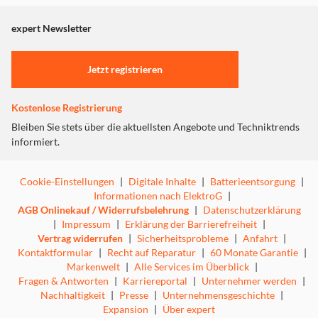
angezeigt. Um diesen Inhalt anzuzeigen aktivieren Sie bitte
"Marketing".
expert Newsletter
Einstellungen anpassen
Jetzt registrieren
Kostenlose Registrierung
Bleiben Sie stets über die aktuellsten Angebote und Techniktrends
informiert.
Cookie-Einstellungen
|
Digitale Inhalte
|
Batterieentsorgung
|
Informationen nach ElektroG
|
AGB Onlinekauf / Widerrufsbelehrung
|
Datenschutzerklärung
|
Impressum
|
Erklärung der Barrierefreiheit
|
Vertrag widerrufen
|
Sicherheitsprobleme
|
Anfahrt
|
Kontaktformular
|
Recht auf Reparatur
|
60 Monate Garantie
|
Markenwelt
|
Alle Services im Überblick
|
Fragen & Antworten
|
Karriereportal
|
Unternehmer werden
|
Nachhaltigkeit
|
Presse
|
Unternehmensgeschichte
|
Expansion
|
Über expert