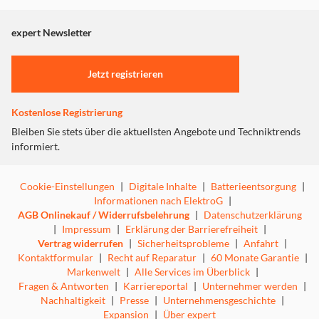
angezeigt. Um diesen Inhalt anzuzeigen aktivieren Sie bitte
"Marketing".
expert Newsletter
Einstellungen anpassen
Jetzt registrieren
Kostenlose Registrierung
Bleiben Sie stets über die aktuellsten Angebote und Techniktrends
informiert.
Cookie-Einstellungen
|
Digitale Inhalte
|
Batterieentsorgung
|
Informationen nach ElektroG
|
AGB Onlinekauf / Widerrufsbelehrung
|
Datenschutzerklärung
|
Impressum
|
Erklärung der Barrierefreiheit
|
Vertrag widerrufen
|
Sicherheitsprobleme
|
Anfahrt
|
Kontaktformular
|
Recht auf Reparatur
|
60 Monate Garantie
|
Markenwelt
|
Alle Services im Überblick
|
Fragen & Antworten
|
Karriereportal
|
Unternehmer werden
|
Nachhaltigkeit
|
Presse
|
Unternehmensgeschichte
|
Expansion
|
Über expert