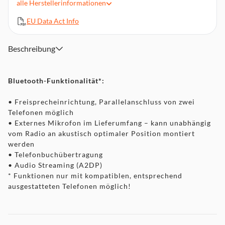
alle
Herstellerinformationen
MOSFET 50: 4x50W max., 4x27W DIN sinus
3 Paar Cinch-Vorverstärkerausgänge
EU Data Act Info
Ausgang für Heckmonitor
Eingang für kfz-spezifische Lenkradfernbedienung (Adapter
Beschreibung
Sonderzubehör)
Bluetooth-Funktionalität*:
• Freisprecheinrichtung, Parallelanschluss von zwei
Telefonen möglich
• Externes Mikrofon im Lieferumfang – kann unabhängig
vom Radio an akustisch optimaler Position montiert
werden
• Telefonbuchübertragung
• Audio Streaming (A2DP)
* Funktionen nur mit kompatiblen, entsprechend
ausgestatteten Telefonen möglich!