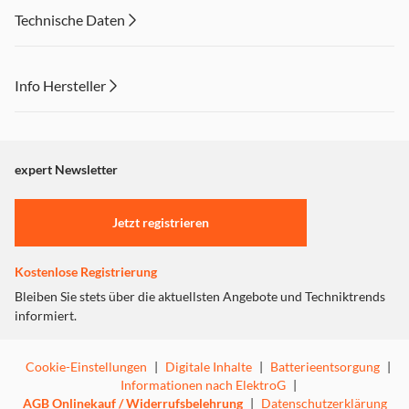
Technische Daten
Info Hersteller
Dieser Inhalt wird aufgrund Ihrer Cookie Präferenzen nicht
angezeigt. Um diesen Inhalt anzuzeigen aktivieren Sie bitte
"Marketing".
expert Newsletter
Einstellungen anpassen
Jetzt registrieren
Kostenlose Registrierung
Bleiben Sie stets über die aktuellsten Angebote und Techniktrends
informiert.
Cookie-Einstellungen
|
Digitale Inhalte
|
Batterieentsorgung
|
Informationen nach ElektroG
|
AGB Onlinekauf / Widerrufsbelehrung
|
Datenschutzerklärung