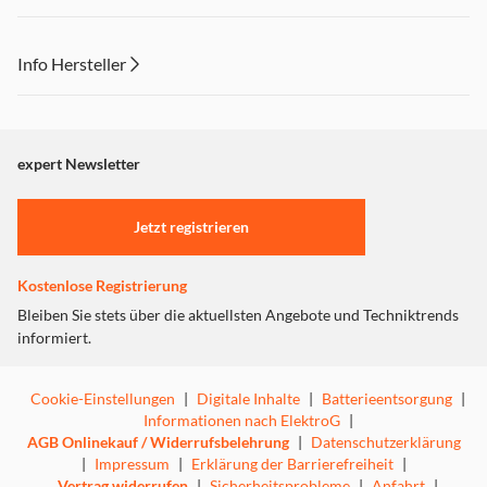
Info Hersteller
Dieser Inhalt wird aufgrund Ihrer Cookie Präferenzen nicht
angezeigt. Um diesen Inhalt anzuzeigen aktivieren Sie bitte
"Marketing".
expert Newsletter
Einstellungen anpassen
Jetzt registrieren
Kostenlose Registrierung
Bleiben Sie stets über die aktuellsten Angebote und Techniktrends
informiert.
Cookie-Einstellungen
|
Digitale Inhalte
|
Batterieentsorgung
|
Informationen nach ElektroG
|
AGB Onlinekauf / Widerrufsbelehrung
|
Datenschutzerklärung
|
Impressum
|
Erklärung der Barrierefreiheit
|
Vertrag widerrufen
|
Sicherheitsprobleme
|
Anfahrt
|