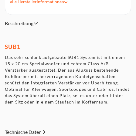
alle
Herstellerinformationen
Hochpegel- & Cinch-Eingänge
Auto Turn-On, Kabel-Fernbedienung
Abmessungen (HxBxT): 21 x 7,3 x 29 cm
Beschreibung
SUB1
Das sehr schlank aufgebaute SUB1 System ist mit einem
15 x 20 cm Spezialwoofer und echtem Class A/B
Verstärker ausgestattet. Der aus Aluguss bestehende
Kühlkörper mit hervorragenden Kühleigenschaften
schützt den integrierten Verstärker vor Überhitzung.
Optimal für Kleinwagen, Sportcoupés und Cabrios, findet
das System überall einen Platz, sei es unter oder hinter
dem Sitz oder in einem Staufach im Kofferraum.
Technische Daten