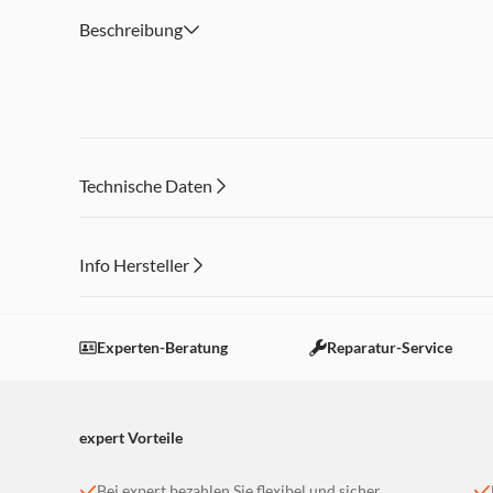
Beschreibung
Technische Daten
Info Hersteller
Dieser Inhalt wird aufgrund Ihrer Cookie Präferenzen
Einstellungen anpassen
Experten-Beratung
Reparatur-Service
expert Vorteile
Bei expert bezahlen Sie flexibel und sicher