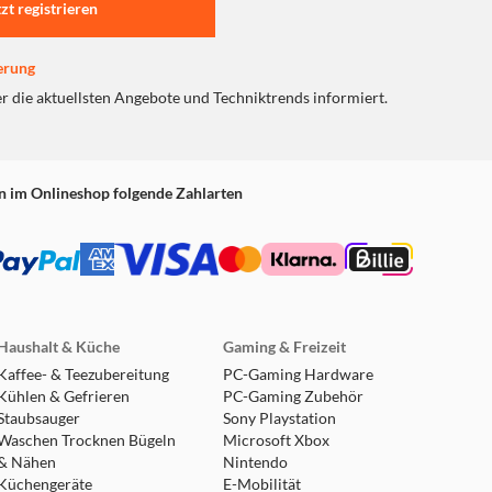
tzt registrieren
erung
er die aktuellsten Angebote und Techniktrends informiert.
n im Onlineshop folgende Zahlarten
Haushalt & Küche
Gaming & Freizeit
Kaffee- & Teezubereitung
PC-Gaming Hardware
Kühlen & Gefrieren
PC-Gaming Zubehör
Staubsauger
Sony Playstation
Waschen Trocknen Bügeln
Microsoft Xbox
& Nähen
Nintendo
Küchengeräte
E-Mobilität