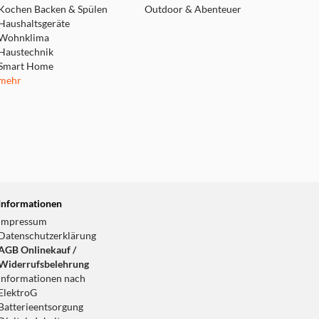
Kochen Backen & Spülen
Outdoor & Abenteuer
Haushaltsgeräte
Wohnklima
Haustechnik
Smart Home
mehr
Informationen
Impressum
Datenschutzerklärung
AGB Onlinekauf /
Widerrufsbelehrung
Informationen nach
ElektroG
Batterieentsorgung