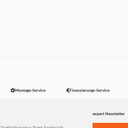
 nicht angezeigt. Um diesen Inhalt anzuzeigen aktivieren Sie bitte
Montage-Service
Finanzierungs-Service
expert Newsletter
Direktabholung in Ihrem Fachmarkt