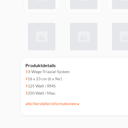
Produktdetails
3-Wege-Triaxial-System
16 x 23 cm (6 x 9er)
125 Watt / RMS
250 Watt / Max.
Impedanz 4 Ohm
alle
Herstellerinformationen
Einbautiefe 81 mm
Einbauöffnung 222 x 151 mm