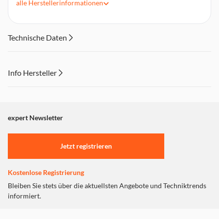
alle
Herstellerinformationen
Verbundfasermaterial.
2,5 cm Ausbalancierter Polyether Imid-Hochtöner.
Ferrit-Magnet (Tieftöner/Hochtöner).
Technische Daten
Einbautiefe: 45 mm.
Info Hersteller
Dieser Inhalt wird aufgrund Ihrer Cookie Präferenzen nicht
angezeigt. Um diesen Inhalt anzuzeigen aktivieren Sie bitte
"Marketing".
expert Newsletter
Einstellungen anpassen
Jetzt registrieren
Kostenlose Registrierung
Bleiben Sie stets über die aktuellsten Angebote und Techniktrends
informiert.