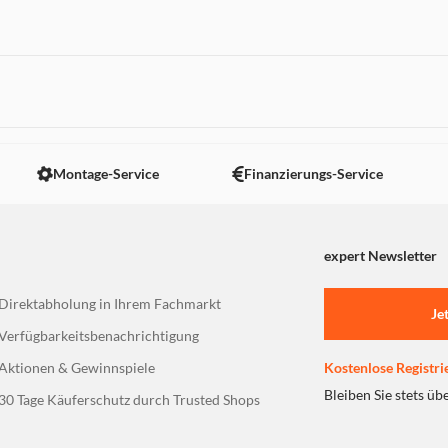
 nicht angezeigt. Um diesen Inhalt anzuzeigen aktivieren Sie bitte
Montage-Service
Finanzierungs-Service
expert Newsletter
Direktabholung in Ihrem Fachmarkt
Je
Verfügbarkeitsbenachrichtigung
Aktionen & Gewinnspiele
Kostenlose Registri
Bleiben Sie stets üb
30 Tage Käuferschutz durch Trusted Shops