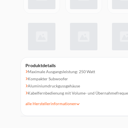
Produktdetails
Maximale Ausgangsleistung: 250 Watt
Kompakter Subwoofer
Aluminiumdruckgussgehäuse
Kabelfernbedienung mit Volume- und Übernahmefreque
Phasenumkehrschalter
alle
Herstellerinformationen
Max Leistung 250W
Nennleistung 150W
Abmessungen (mm) Breite 350 x Höhe 75 x Tiefe 240