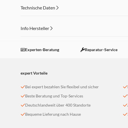
Technische Daten
Info Hersteller
Dieser Inhalt wird aufgrund Ihrer Cookie Präferenzen
Einstellungen anpassen
Experten-Beratung
Reparatur-Service
expert Vorteile
Bei expert bezahlen Sie flexibel und sicher
Beste Beratung und Top-Services
Deutschlandweit über 400 Standorte
Bequeme Lieferung nach Hause