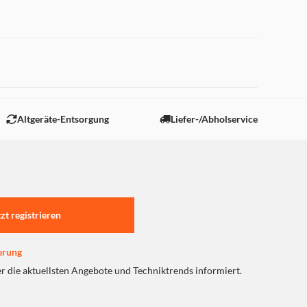
 "Marketing".
Altgeräte-Entsorgung
Liefer-/Abholservice
tzt registrieren
erung
er die aktuellsten Angebote und Techniktrends informiert.