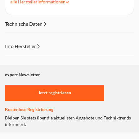
alle
Herstellerinformationen
Einbautiefe: 44 mm
Gewicht des Lautsprechers: 536 gr, Bruttogewicht: 1.134 gr,
Magnetgewicht: 220 gr
Technische Daten
Abmessungen: 165 x 165 x 49,4 mm
Info Hersteller
Dieser Inhalt wird aufgrund Ihrer Cookie Präferenzen nicht
angezeigt. Um diesen Inhalt anzuzeigen aktivieren Sie bitte
"Marketing".
expert Newsletter
Einstellungen anpassen
Jetzt registrieren
Kostenlose Registrierung
Bleiben Sie stets über die aktuellsten Angebote und Techniktrends
informiert.