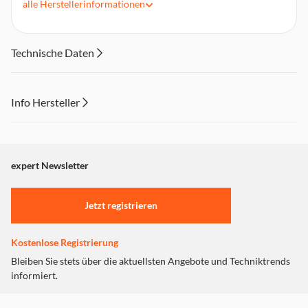
alle
Herstellerinformationen
Technische Daten
Info Hersteller
Dieser Inhalt wird aufgrund Ihrer Cookie Präferenzen nicht
angezeigt. Um diesen Inhalt anzuzeigen aktivieren Sie bitte
"Marketing".
expert Newsletter
Einstellungen anpassen
Jetzt registrieren
Kostenlose Registrierung
Bleiben Sie stets über die aktuellsten Angebote und Techniktrends
informiert.