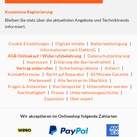
Fi-Lautsprecher (zwei leistungsstarke Tieftöner für eine
erweiterte Basswiedergabe und zwei Soft-Dome-
Kostenlose Registrierung
Hochtöner für klare Stimmen und Höhen) liefern eine
Bleiben Sie stets über die aktuellsten Angebote und Techniktrends
beeindruckende Gesamtleistung von 104 Watt. Das reicht
informiert.
aus, um mit den besten vernetzten Lautsprechern auf dem
Markt mithalten zu können.
Cookie-Einstellungen
|
Digitale Inhalte
|
Batterieentsorgung
|
Aber Leistung ist nichts ohne Kontrolle. Deshalb haben
Informationen nach ElektroG
|
wir spezielle Funktionen wie eine dynamische
AGB Onlinekauf / Widerrufsbelehrung
|
Datenschutzerklärung
Leistungssteuerung zur Verringerung von Verzerrungen,
|
Impressum
|
Erklärung der Barrierefreiheit
|
eine raffinierte Entzerrung für einen natürlichen „We Are
Vertrag widerrufen
|
Sicherheitsprobleme
|
Anfahrt
|
Rewind”-Klang und eine Raumklangfunktion für ein
Kontaktformular
|
Recht auf Reparatur
|
60 Monate Garantie
|
breiteres, immersiveres Stereoerlebnis integriert.
Markenwelt
|
Alle Services im Überblick
|
Fragen & Antworten
|
Karriereportal
|
Unternehmer werden
|
Nachhaltigkeit
|
Presse
|
Unternehmensgeschichte
|
Expansion
|
Über expert
AUFNAHME UND WIEDERGABE IN
PERFEKTION
Wir akzeptieren im Onlineshop folgende Zahlarten
Diese Boombox verfügt über einen Kassettendeck-