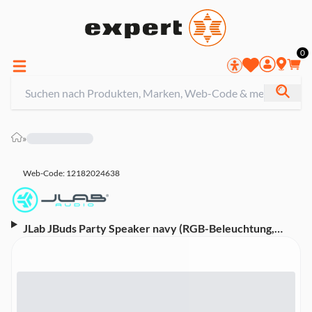
0
»
Web-Code: 12182024638
JLab JBuds Party Speaker navy (RGB-Beleuchtung,
IP56-Wasserdichtigkeit, USB-C, Bluetooth, 30 Watt)