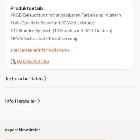
Produktdetails
RGB-Beleuchtung mit anpassbaren Farben und Mustern
Lab-Qualitäts-Sound mit 30 Watt Leistung
12 Stunden Spielzeit (10 Stunden mit RGB-Lichtern)
IP56-Spritzschutz-Klassifizierung
Synchronisieren Sie bis zu 100 JLab Party-Lautsprecher
alle
Herstellerinformationen
Sound und Beleuchtung über die JLAB App individuell
anpassbar
EU Data Act Info
Integrierter Griff für einfachen Transport und Aufhängung
Abmessungen (B/H/T): 10,49 cm x 24,79 x 8,5 cm
Technische Daten
Info Hersteller
Dieser Inhalt wird aufgrund Ihrer Cookie Präferenzen nicht
angezeigt. Um diesen Inhalt anzuzeigen aktivieren Sie bitte
"Marketing".
expert Newsletter
Einstellungen anpassen