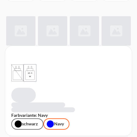
2,5 - 5
W
Farbvariante: Navy
schwarz
Navy