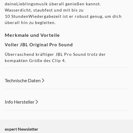
deineLieblingsmusik überall genießen kannst.
Wasserdicht, staubfest und mit bis zu
10 StundenWiedergabezeit ist er robust genug, um dich
überall hin zu begleiten.
Merkmale und Vorteile
Voller JBL Original Pro Sound
Überraschend kräftiger JBL Pro Sound trotz der
kompakten Größe des Clip 4.
Cooler Style und ultra-tragbares Design
Das ultra-tragbare Design des JBL Clip 4 passt gut zu den
Technische Daten
aktuellen Fashion-Styles. Das farbigeMaterial und die
auffälligen Details lassen ihn so cool aussehen, wie er
klingt.
Info Hersteller
Verbesserter integrierter Karabiner
Dieser Inhalt wird aufgrund Ihrer Cookie Präferenzen nicht
Mit dem Karabinerhaken im neuen Design, der für
angezeigt. Um diesen Inhalt anzuzeigen aktivieren Sie bitte
zusätzlichen Schutz in den Lautsprecherselbst integriert
"Marketing".
ist, kannst du deinen JBL Clip 4 überallhin mitnehmen.
expert Newsletter