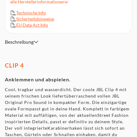
alle
Herstellerinformationen
Gewicht: 239 g
Technische Info
Sicherheitshinweise
EU Data Act Info
Beschreibung
CLIP 4
Anklemmen und abspielen.
Cool, tragbar und wasserdicht. Der coole JBL Clip 4 mit
seinem frischen Look liefertüberraschend vollen JBL
Original Pro Sound in kompakter Form. Die einzigartige
ovale Formpasst gut in deine Hand. Komplett in farbigem
Material mit auffälligen, von der aktuellenStreet Fashion
inspirierten Details, passt er definitiv zu deinem Style.
Der voll integrierteKarabinerhaken lässt sich sofort an
Taschen, Gürteln oder Schnallen einhaken, damit du