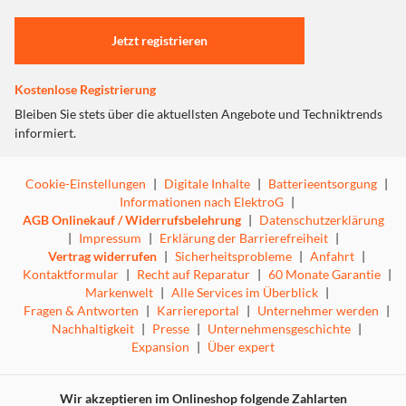
Schließ ihn einfach aneinen Gürtel, Riemen oder eine
Einstellungen anpassen
Schnalle an und erkunde die Welt.
Jetzt registrieren
IP67 wasserdicht and staubfest
Fürs Schwimmbad. Für den Park. JBL Clip 4 ist gemäß
Kostenlose Registrierung
IP67 wasserdicht und staubfest, damitdu ihn überall
Bleiben Sie stets über die aktuellsten Angebote und Techniktrends
mitnehmen kannst.
informiert.
Kabelloses Bluetooth-Streaming
Kabelloses Musik-Streaming über dein Handy, Tablet oder
Cookie-Einstellungen
|
Digitale Inhalte
|
Batterieentsorgung
|
jedes Bluetooth-fähige Gerät.
Informationen nach ElektroG
|
AGB Onlinekauf / Widerrufsbelehrung
|
Datenschutzerklärung
10 Stunden Akkulaufzeit
|
Impressum
|
Erklärung der Barrierefreiheit
|
Mach dir keine Gedanken über Kleinigkeiten wie das
Vertrag widerrufen
|
Sicherheitsprobleme
|
Anfahrt
|
Aufladen des Akkus. JBL Clip 4 bietet biszu 10 Stunden
Kontaktformular
|
Recht auf Reparatur
|
60 Monate Garantie
|
Wiedergabezeit mit einer Aufladung.
Markenwelt
|
Alle Services im Überblick
|
Fragen & Antworten
|
Karriereportal
|
Unternehmer werden
|
Coole Farboptionen
Nachhaltigkeit
|
Presse
|
Unternehmensgeschichte
|
Expansion
|
Über expert
JBL Clip 4 kommt in exklusiven Farben, die von aktuellen
Street-Fashion-Trends inspiriert sind,in völlig neuen
Farbtönen und -kombinationen.
Wir akzeptieren im Onlineshop folgende Zahlarten