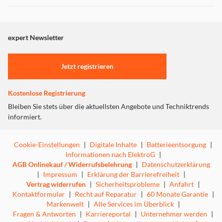
Einstellungen anpassen
expert Newsletter
Jetzt registrieren
BEIDES! Anschalten und direkt loslegen! Verbinden Sie
den Stockholm einfach mit dem Smartphone, Fernseher,
Kostenlose Registrierung
Tablet oder anderen Bluetooth-Quellen. Dies ist ein
Bleiben Sie stets über die aktuellsten Angebote und Techniktrends
Tischlautsprecher der sich optimal für die eigenen „Vier-
informiert.
Wände“ eignet. Zum Beispiel als stylischer Nacht- oder
Beistelltisch. Durch die Wireless-Charge Funktion können
Smartphones und z.B. Airpods2 kabellos geladen werden.
Cookie-Einstellungen
|
Digitale Inhalte
|
Batterieentsorgung
|
Durch den integrierten USB-Ausgang ist mit dem Kabel
Informationen nach ElektroG
|
das Laden von Tablet, Smartphones oder vielem mehr
AGB Onlinekauf / Widerrufsbelehrung
|
Datenschutzerklärung
möglich. Zudem können Sie die Musik über einen AUX-
|
Impressum
|
Erklärung der Barrierefreiheit
|
Eingang am Gerät abspielen. Good to know: Zwei
Vertrag widerrufen
|
Sicherheitsprobleme
|
Anfahrt
|
„Stockholm“ können zu einem Stereo-Paar verbunden
Kontaktformular
|
Recht auf Reparatur
|
60 Monate Garantie
|
werden.
Markenwelt
|
Alle Services im Überblick
|
Hochwertige Glasplatte
Fragen & Antworten
|
Karriereportal
|
Unternehmer werden
|
Leistung: 2x15 Watt + 35 Watt Subwoofer