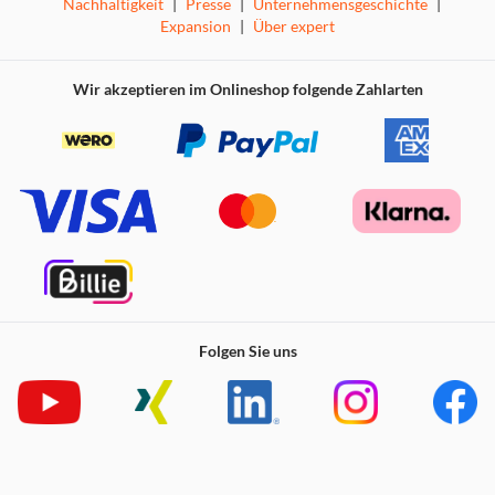
Nachhaltigkeit
|
Presse
|
Unternehmensgeschichte
|
Bluetooth Wireless Streaming
Expansion
|
Über expert
Pairing-Modus
AUX IN
Wireless charger, kabelloses Laden
Wir akzeptieren im Onlineshop folgende Zahlarten
Bedienfeld auf der Tischplatte
Schwarz & Weiß
Durchmesser 410 mm | Höhe 520 mm
Folgen Sie uns