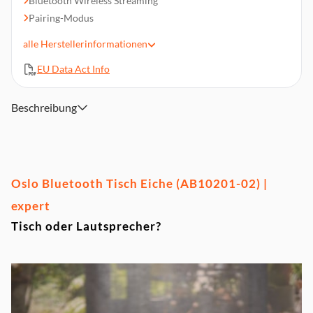
Bluetooth Wireless Streaming
Pairing-Modus
3,5 mm Stereo Klinke AUX IN
alle
Herstellerinformationen
Wireless charger, kabelloses Laden
EU Data Act Info
Bedienfeld auf der Tischplatte
410 (Durchmesser) x 520 mm (Höhe), Gewicht: 18,5 kg
Beschreibung
Oslo Bluetooth Tisch Eiche (AB10201-02) |
expert
Tisch oder Lautsprecher?