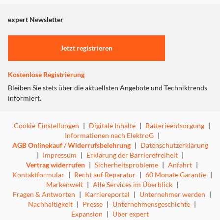
angezeigt. Um diesen Inhalt anzuzeigen aktivieren Sie bitte
"Marketing".
expert Newsletter
Einstellungen anpassen
Jetzt registrieren
Kostenlose Registrierung
Bleiben Sie stets über die aktuellsten Angebote und Techniktrends
informiert.
Cookie-Einstellungen
|
Digitale Inhalte
|
Batterieentsorgung
|
Informationen nach ElektroG
|
AGB Onlinekauf / Widerrufsbelehrung
|
Datenschutzerklärung
|
Impressum
|
Erklärung der Barrierefreiheit
|
Vertrag widerrufen
|
Sicherheitsprobleme
|
Anfahrt
|
Kontaktformular
|
Recht auf Reparatur
|
60 Monate Garantie
|
Markenwelt
|
Alle Services im Überblick
|
Fragen & Antworten
|
Karriereportal
|
Unternehmer werden
|
Nachhaltigkeit
|
Presse
|
Unternehmensgeschichte
|
Expansion
|
Über expert