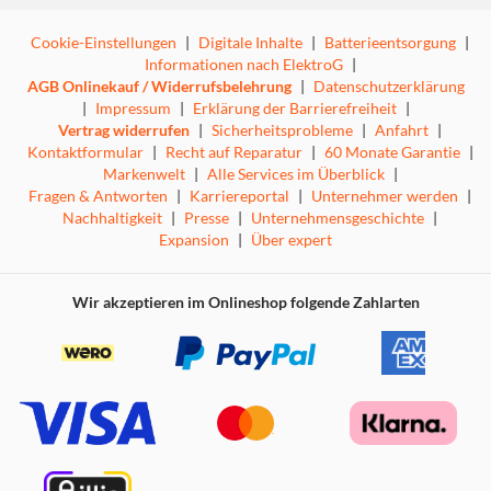
Cookie-Einstellungen
|
Digitale Inhalte
|
Batterieentsorgung
|
Informationen nach ElektroG
|
AGB Onlinekauf / Widerrufsbelehrung
|
Datenschutzerklärung
|
Impressum
|
Erklärung der Barrierefreiheit
|
Vertrag widerrufen
|
Sicherheitsprobleme
|
Anfahrt
|
Kontaktformular
|
Recht auf Reparatur
|
60 Monate Garantie
|
Markenwelt
|
Alle Services im Überblick
|
Fragen & Antworten
|
Karriereportal
|
Unternehmer werden
|
Nachhaltigkeit
|
Presse
|
Unternehmensgeschichte
|
Expansion
|
Über expert
Wir akzeptieren im Onlineshop folgende Zahlarten