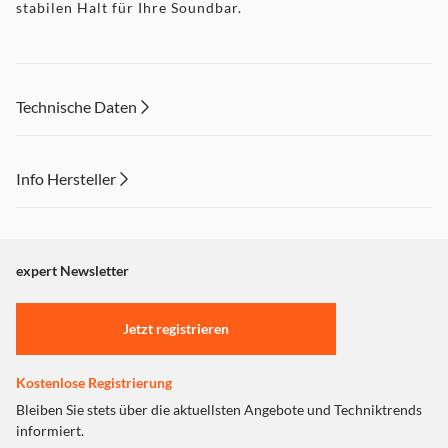
stabilen Halt für Ihre Soundbar.
Technische Daten
Info Hersteller
Dieser Inhalt wird aufgrund Ihrer Cookie Präferenzen nicht
angezeigt. Um diesen Inhalt anzuzeigen aktivieren Sie bitte
"Marketing".
expert Newsletter
Einstellungen anpassen
Jetzt registrieren
Kostenlose Registrierung
Bleiben Sie stets über die aktuellsten Angebote und Techniktrends
informiert.