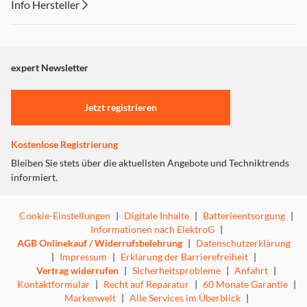
Info Hersteller
Dieser Inhalt wird aufgrund Ihrer Cookie Präferenzen nicht
angezeigt. Um diesen Inhalt anzuzeigen aktivieren Sie bitte
"Marketing".
expert Newsletter
Einstellungen anpassen
Jetzt registrieren
Kostenlose Registrierung
Bleiben Sie stets über die aktuellsten Angebote und Techniktrends
informiert.
Cookie-Einstellungen
|
Digitale Inhalte
|
Batterieentsorgung
|
Informationen nach ElektroG
|
AGB Onlinekauf / Widerrufsbelehrung
|
Datenschutzerklärung
|
Impressum
|
Erklärung der Barrierefreiheit
|
Vertrag widerrufen
|
Sicherheitsprobleme
|
Anfahrt
|
Kontaktformular
|
Recht auf Reparatur
|
60 Monate Garantie
|
Markenwelt
|
Alle Services im Überblick
|