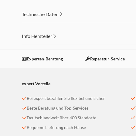
Technische Daten
Info Hersteller
Dieser Inhalt wird aufgrund Ihrer Cookie Präferenzen
Einstellungen anpassen
Experten-Beratung
Reparatur-Service
expert Vorteile
Bei expert bezahlen Sie flexibel und sicher
Beste Beratung und Top-Services
Deutschlandweit über 400 Standorte
Bequeme Lieferung nach Hause