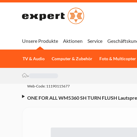
Unsere Produkte
Aktionen
Service
Geschäftskun
TV & Audio
Computer & Zubehör
Foto & Multicopter
»
Web-Code: 11190115677
ONE FOR ALL WM5360 SH TURN FLUSH Lautsprech
Soundbars bis 8 kg)