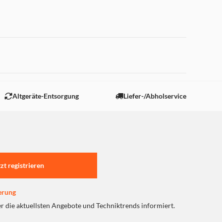
 "Marketing".
Altgeräte-Entsorgung
Liefer-/Abholservice
tzt registrieren
erung
er die aktuellsten Angebote und Techniktrends informiert.