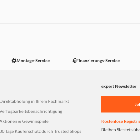
 nicht angezeigt. Um diesen Inhalt anzuzeigen aktivieren Sie bitte
Montage-Service
Finanzierungs-Service
expert Newsletter
Direktabholung in Ihrem Fachmarkt
Je
Verfügbarkeitsbenachrichtigung
Aktionen & Gewinnspiele
Kostenlose Registri
Bleiben Sie stets üb
30 Tage Käuferschutz durch Trusted Shops