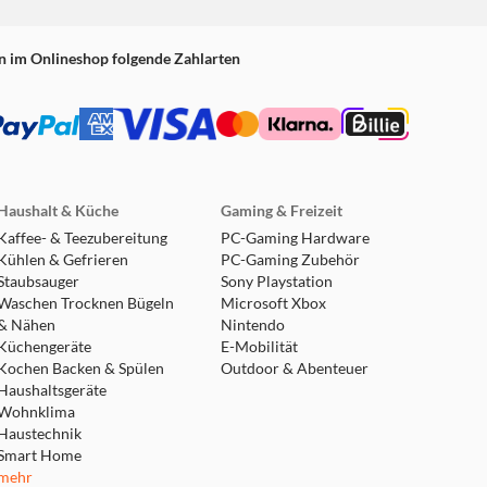
n im Onlineshop folgende Zahlarten
Haushalt & Küche
Gaming & Freizeit
Kaffee- & Teezubereitung
PC-Gaming Hardware
Kühlen & Gefrieren
PC-Gaming Zubehör
Staubsauger
Sony Playstation
Waschen Trocknen Bügeln
Microsoft Xbox
& Nähen
Nintendo
Küchengeräte
E-Mobilität
Kochen Backen & Spülen
Outdoor & Abenteuer
Haushaltsgeräte
Wohnklima
Haustechnik
Smart Home
mehr