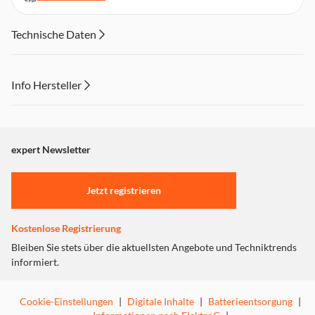
Technische Daten
Info Hersteller
Dieser Inhalt wird aufgrund Ihrer Cookie Präferenzen nicht
angezeigt. Um diesen Inhalt anzuzeigen aktivieren Sie bitte
"Marketing".
expert Newsletter
Einstellungen anpassen
Jetzt registrieren
Kostenlose Registrierung
Bleiben Sie stets über die aktuellsten Angebote und Techniktrends
informiert.
Cookie-Einstellungen
|
Digitale Inhalte
|
Batterieentsorgung
|