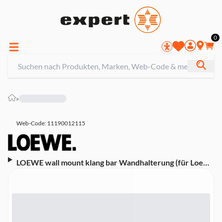
0
»
Web-Code: 11190012115
LOEWE wall mount klang bar Wandhalterung (für Loewe
klang bar5 mr)