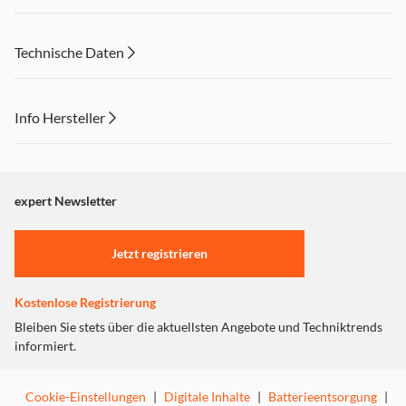
Technische Daten
Info Hersteller
Dieser Inhalt wird aufgrund Ihrer Cookie Präferenzen nicht
angezeigt. Um diesen Inhalt anzuzeigen aktivieren Sie bitte
"Marketing".
expert Newsletter
Einstellungen anpassen
Jetzt registrieren
Kostenlose Registrierung
Bleiben Sie stets über die aktuellsten Angebote und Techniktrends
informiert.
Cookie-Einstellungen
|
Digitale Inhalte
|
Batterieentsorgung
|