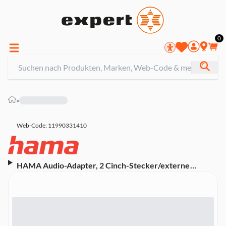
0
»
Web-Code: 11990331410
HAMA Audio-Adapter, 2 Cinch-Stecker/externe
Masseklemme - 5-pol.-DIN-Kuppl. (00122379)