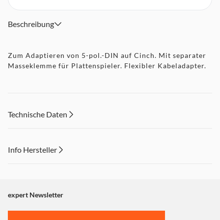
Beschreibung
Zum Adaptieren von 5-pol.-DIN auf Cinch. Mit separater
Masseklemme für Plattenspieler. Flexibler Kabeladapter.
Technische Daten
Info Hersteller
Dieser Inhalt wird aufgrund Ihrer Cookie Präferenzen nicht
angezeigt. Um diesen Inhalt anzuzeigen aktivieren Sie bitte
"Marketing".
expert Newsletter
Einstellungen anpassen