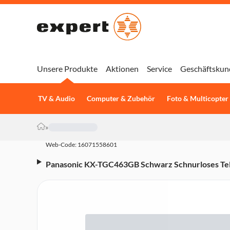
Unsere Produkte
Aktionen
Service
Geschäftskun
TV & Audio
Computer & Zubehör
Foto & Multicopter
»
Web-Code: 16071558601
Panasonic KX-TGC463GB Schwarz Schnurloses Telef
Mobilteile, mit Anrufbeantworter, DECT)