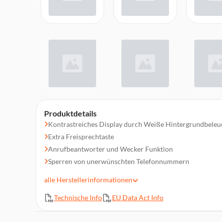
Produktdetails
Kontrastreiches Display durch Weiße Hintergrundbele
Extra Freisprechtaste
Anrufbeantworter und Wecker Funktion
Sperren von unerwünschten Telefonnummern
mit Anrufbeantworter
alle
Herstellerinformationen
bis zu 3 Mobilteile verbindbar
Technische Info
EU Data Act Info