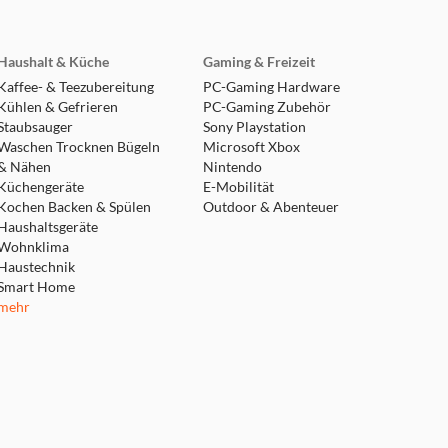
Haushalt & Küche
Gaming & Freizeit
Kaffee- & Teezubereitung
PC-Gaming Hardware
Kühlen & Gefrieren
PC-Gaming Zubehör
Staubsauger
Sony Playstation
Waschen Trocknen Bügeln
Microsoft Xbox
& Nähen
Nintendo
Küchengeräte
E-Mobilität
Kochen Backen & Spülen
Outdoor & Abenteuer
Haushaltsgeräte
Wohnklima
Haustechnik
Smart Home
mehr