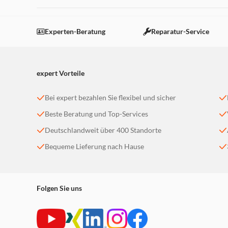
Dieser Inhalt wird aufgrund Ihrer Cookie Präferenzen
Einstellungen anpassen
Experten-Beratung
Reparatur-Service
expert Vorteile
Bei expert bezahlen Sie flexibel und sicher
Beste Beratung und Top-Services
Deutschlandweit über 400 Standorte
Bequeme Lieferung nach Hause
Folgen Sie uns