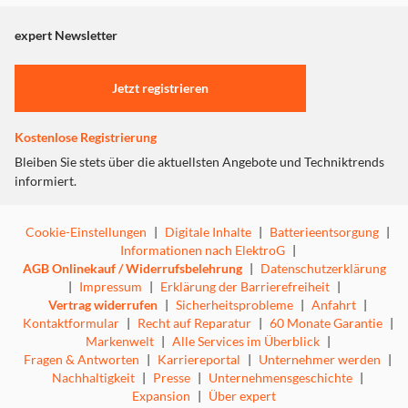
angezeigt. Um diesen Inhalt anzuzeigen aktivieren Sie bitte
"Marketing".
expert Newsletter
Einstellungen anpassen
Jetzt registrieren
Kostenlose Registrierung
Bleiben Sie stets über die aktuellsten Angebote und Techniktrends
informiert.
Cookie-Einstellungen
|
Digitale Inhalte
|
Batterieentsorgung
|
Informationen nach ElektroG
|
AGB Onlinekauf / Widerrufsbelehrung
|
Datenschutzerklärung
|
Impressum
|
Erklärung der Barrierefreiheit
|
Vertrag widerrufen
|
Sicherheitsprobleme
|
Anfahrt
|
Kontaktformular
|
Recht auf Reparatur
|
60 Monate Garantie
|
Markenwelt
|
Alle Services im Überblick
|
Fragen & Antworten
|
Karriereportal
|
Unternehmer werden
|
Nachhaltigkeit
|
Presse
|
Unternehmensgeschichte
|
Expansion
|
Über expert