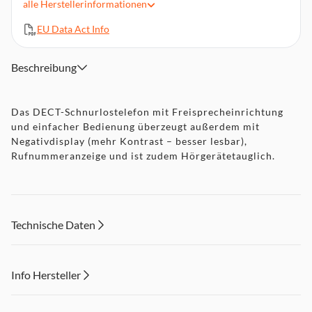
alle
Herstellerinformationen
Einfachste Bedienung
EU Data Act Info
Elektronisches Telefonbuch mit bis zu 50 Speicherplätzen
Beschreibung
Das DECT-Schnurlostelefon mit Freisprecheinrichtung
und einfacher Bedienung überzeugt außerdem mit
Negativdisplay (mehr Kontrast – besser lesbar),
Rufnummeranzeige und ist zudem Hörgerätetauglich.
Technische Daten
Info Hersteller
Dieser Inhalt wird aufgrund Ihrer Cookie Präferenzen nicht