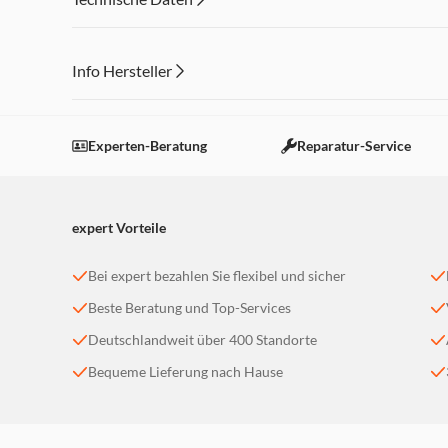
Info Hersteller
Dieser Inhalt wird aufgrund Ihrer Cookie Präferenzen
Einstellungen anpassen
Experten-Beratung
Reparatur-Service
expert Vorteile
Bei expert bezahlen Sie flexibel und sicher
Beste Beratung und Top-Services
Deutschlandweit über 400 Standorte
Bequeme Lieferung nach Hause