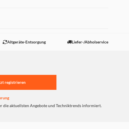
 "Marketing".
Altgeräte-Entsorgung
Liefer-/Abholservice
tzt registrieren
erung
er die aktuellsten Angebote und Techniktrends informiert.