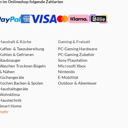
n im Onlineshop folgende Zahlarten
Haushalt & Küche
Gaming & Freizeit
Kaffee- & Teezubereitung
PC-Gaming Hardware
Kühlen & Gefrieren
PC-Gaming Zubehör
Staubsauger
Sony Playstation
Waschen Trocknen Bügeln
Microsoft Xbox
& Nähen
Nintendo
Küchengeräte
E-Mobilität
Kochen Backen & Spülen
Outdoor & Abenteuer
Haushaltsgeräte
Wohnklima
Haustechnik
Smart Home
mehr