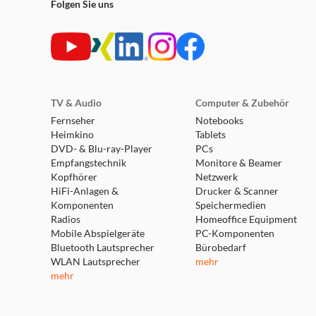
Folgen Sie uns
TV & Audio
Computer & Zubehör
Fernseher
Notebooks
Heimkino
Tablets
DVD- & Blu-ray-Player
PCs
Empfangstechnik
Monitore & Beamer
Kopfhörer
Netzwerk
HiFi-Anlagen &
Drucker & Scanner
Komponenten
Speichermedien
Radios
Homeoffice Equipment
Mobile Abspielgeräte
PC-Komponenten
Bluetooth Lautsprecher
Bürobedarf
WLAN Lautsprecher
mehr
mehr