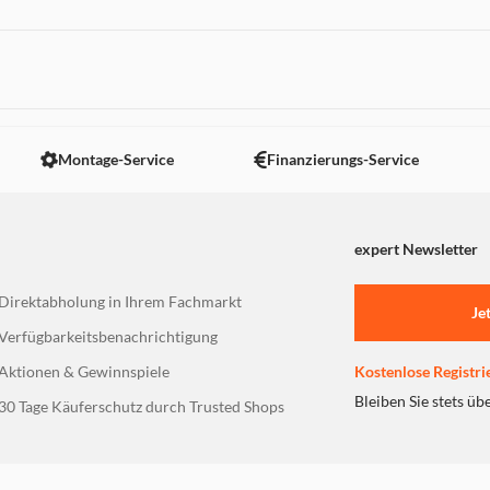
 nicht angezeigt. Um diesen Inhalt anzuzeigen aktivieren Sie bitte
Montage-Service
Finanzierungs-Service
expert Newsletter
Direktabholung in Ihrem Fachmarkt
Je
Verfügbarkeitsbenachrichtigung
Aktionen & Gewinnspiele
Kostenlose Registri
Bleiben Sie stets üb
30 Tage Käuferschutz durch Trusted Shops