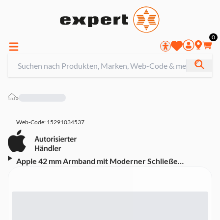
0
»
Web-Code: 15291034537
Apple 42 mm Armband mit Moderner Schließe
Mitternachtsviolett - Large (MGG84ZM/A, Passend für
einen Handgelenkumfang von 160 - 180 m)