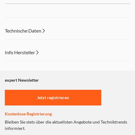
Technische Daten
Info Hersteller
Dieser Inhalt wird aufgrund Ihrer Cookie Präferenzen nicht
angezeigt. Um diesen Inhalt anzuzeigen aktivieren Sie bitte
"Marketing".
expert Newsletter
Einstellungen anpassen
Jetzt registrieren
Kostenlose Registrierung
Bleiben Sie stets über die aktuellsten Angebote und Techniktrends
informiert.