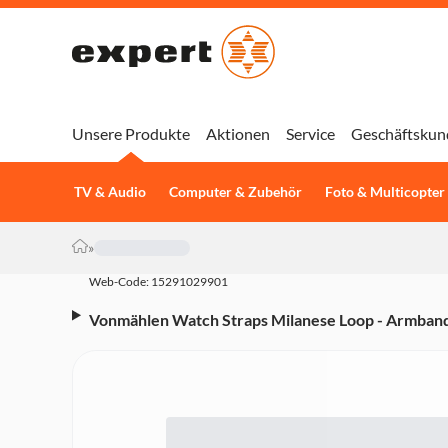
Unsere Produkte
Aktionen
Service
Geschäftskun
TV & Audio
Computer & Zubehör
Foto & Multicopter
»
Web-Code: 15291029901
Vonmählen Watch Straps Milanese Loop - Armband
41mm + 42mm, Rose Gold