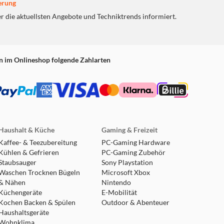
erung
er die aktuellsten Angebote und Techniktrends informiert.
n im Onlineshop folgende Zahlarten
Haushalt & Küche
Gaming & Freizeit
Kaffee- & Teezubereitung
PC-Gaming Hardware
Kühlen & Gefrieren
PC-Gaming Zubehör
Staubsauger
Sony Playstation
Waschen Trocknen Bügeln
Microsoft Xbox
& Nähen
Nintendo
Küchengeräte
E-Mobilität
Kochen Backen & Spülen
Outdoor & Abenteuer
Haushaltsgeräte
Wohnklima