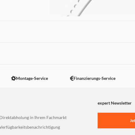
 nicht angezeigt. Um diesen Inhalt anzuzeigen aktivieren Sie bitte
Unser Milanese Loop ist ein exklusives Ed
Apple Watch und besticht durch seine fein
Montage-Service
Finanzierungs-Service
hochwertige Edelstahlband schmiegt sich
perfekt an dein Handgelenk und verleiht d
elegante Note.
expert Newsletter
Direktabholung in Ihrem Fachmarkt
Je
Verfügbarkeitsbenachrichtigung