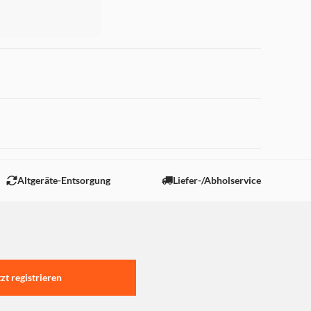
 "Marketing".
elstahlarmband für deine
e Materialqualität. Das
Altgeräte-Entsorgung
Liefer-/Abholservice
 dank Magnetverschluss
einer Apple Watch eine
tzt registrieren