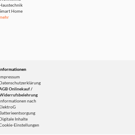
Haustechnik
Smart Home
mehr
Informationen
bis ein Klicken zu hören ist.
Impressum
Datenschutzerklärung
AGB Onlinekauf /
Widerrufsbelehrung
Informationen nach
ElektroG
Batterieentsorgung
Digitale Inhalte
Cookie-Einstellungen