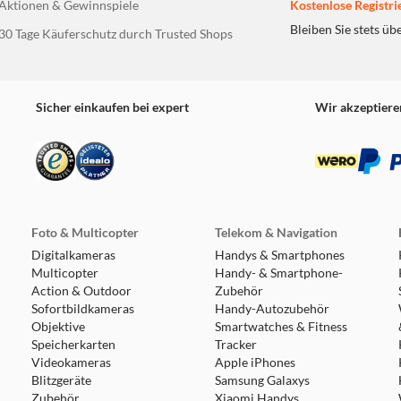
Aktionen & Gewinnspiele
Kostenlose Registri
Bleiben Sie stets üb
30 Tage Käuferschutz durch Trusted Shops
Sicher einkaufen bei expert
Wir akzeptiere
hiebe es heraus.
Foto & Multicopter
Telekom & Navigation
Digitalkameras
Handys & Smartphones
Multicopter
Handy- & Smartphone-
Action & Outdoor
Zubehör
Sofortbildkameras
Handy-Autozubehör
Objektive
Smartwatches & Fitness
Speicherkarten
Tracker
Videokameras
Apple iPhones
Blitzgeräte
Samsung Galaxys
Zubehör
Xiaomi Handys