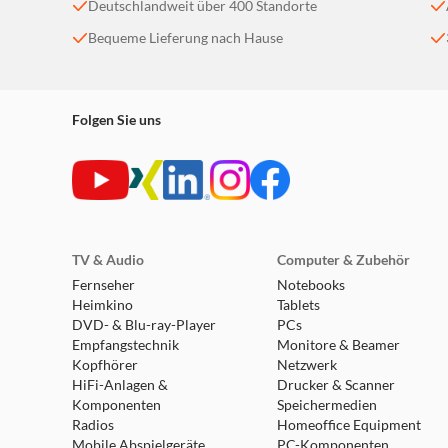
Deutschlandweit über 400 Standorte
Bequeme Lieferung nach Hause
Folgen Sie uns
ENTFERNEN
Um das Band zu entfernen, drücke die Taste und sc
TV & Audio
Computer & Zubehör
Fernseher
Notebooks
Heimkino
Tablets
DVD- & Blu-ray-Player
PCs
Empfangstechnik
Monitore & Beamer
Kopfhörer
Netzwerk
HiFi-Anlagen &
Drucker & Scanner
Komponenten
Speichermedien
Radios
Homeoffice Equipment
Mobile Abspielgeräte
PC-Komponenten