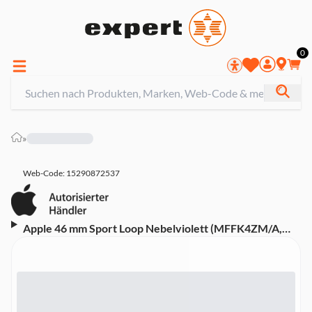
0
»
Web-Code: 15290872537
Apple 46 mm Sport Loop Nebelviolett (MFFK4ZM/A,
Passend für einen Handgelenkumfang von 145 - 220
mm)