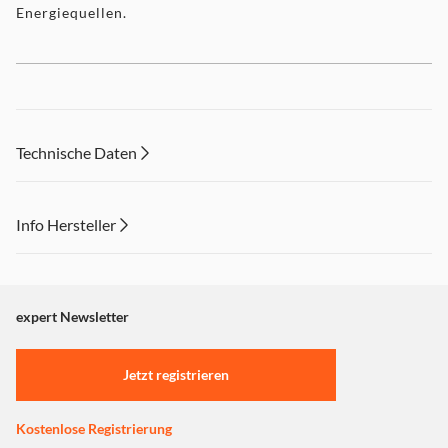
Energiequellen.
Technische Daten
Info Hersteller
Dieser Inhalt wird aufgrund Ihrer Cookie Präferenzen nicht
angezeigt. Um diesen Inhalt anzuzeigen aktivieren Sie bitte
"Marketing".
expert Newsletter
Einstellungen anpassen
Jetzt registrieren
Kostenlose Registrierung