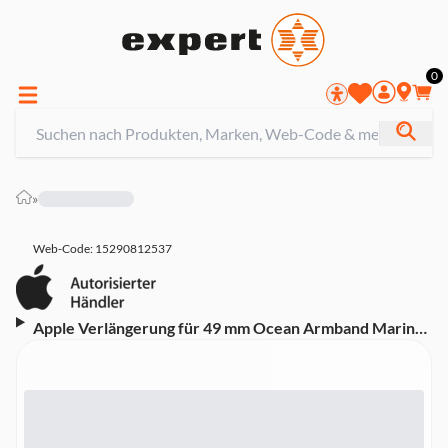
0
»
Web-Code: 15290812537
Apple Verlängerung für 49 mm Ocean Armband Marine
- Titan Schwarz (MYPC3ZM/A, Passend für einen
Handgelenkumfang von 130 - 250 mm)