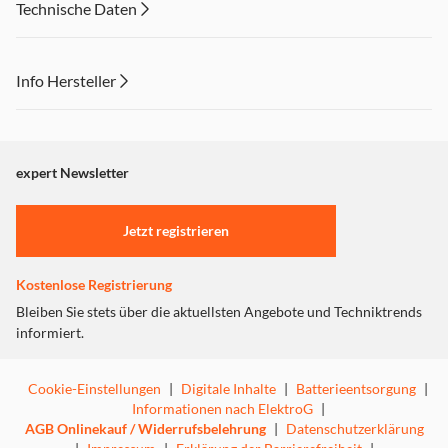
Technische Daten
Info Hersteller
Dieser Inhalt wird aufgrund Ihrer Cookie Präferenzen nicht
angezeigt. Um diesen Inhalt anzuzeigen aktivieren Sie bitte
"Marketing".
expert Newsletter
Einstellungen anpassen
Jetzt registrieren
Kostenlose Registrierung
Bleiben Sie stets über die aktuellsten Angebote und Techniktrends
informiert.
Cookie-Einstellungen
|
Digitale Inhalte
|
Batterieentsorgung
|
Informationen nach ElektroG
|
AGB Onlinekauf / Widerrufsbelehrung
|
Datenschutzerklärung