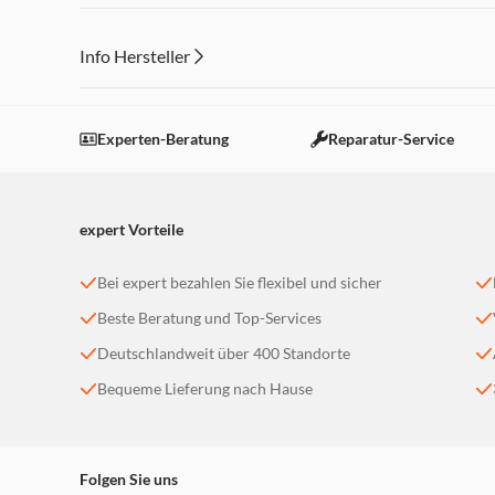
Info Hersteller
Dieser Inhalt wird aufgrund Ihrer Cookie Präferenzen
Einstellungen anpassen
Experten-Beratung
Reparatur-Service
expert Vorteile
Bei expert bezahlen Sie flexibel und sicher
Beste Beratung und Top-Services
Deutschlandweit über 400 Standorte
Bequeme Lieferung nach Hause
Folgen Sie uns