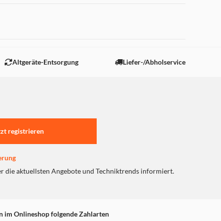
 "Marketing".
Altgeräte-Entsorgung
Liefer-/Abholservice
tzt registrieren
erung
er die aktuellsten Angebote und Techniktrends informiert.
n im Onlineshop folgende Zahlarten