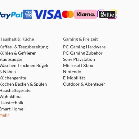
Haushalt & Küche
Gaming & Freizeit
Kaffee- & Teezubereitung
PC-Gaming Hardware
Kühlen & Gefrieren
PC-Gaming Zubehör
Staubsauger
Sony Playstation
Waschen Trocknen Bügeln
Microsoft Xbox
& Nähen
Nintendo
Küchengeräte
E-Mobilität
Kochen Backen & Spülen
Outdoor & Abenteuer
Haushaltsgeräte
Wohnklima
Haustechnik
Smart Home
mehr