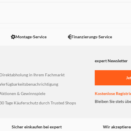
 nicht angezeigt. Um diesen Inhalt anzuzeigen aktivieren Sie bitte
Montage-Service
Finanzierungs-Service
expert Newsletter
Direktabholung in Ihrem Fachmarkt
Je
Verfügbarkeitsbenachrichtigung
Aktionen & Gewinnspiele
Kostenlose Registri
Bleiben Sie stets üb
30 Tage Käuferschutz durch Trusted Shops
Sicher einkaufen bei expert
Wir akzeptiere