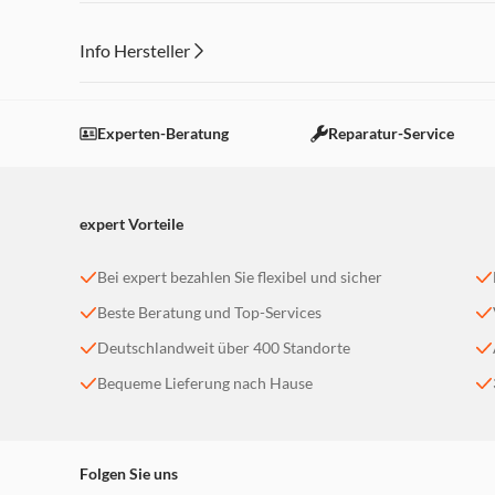
Info Hersteller
Dieser Inhalt wird aufgrund Ihrer Cookie Präferenzen
Einstellungen anpassen
Experten-Beratung
Reparatur-Service
expert Vorteile
Bei expert bezahlen Sie flexibel und sicher
Beste Beratung und Top-Services
Deutschlandweit über 400 Standorte
Bequeme Lieferung nach Hause
Folgen Sie uns