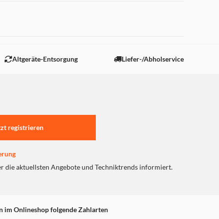
 "Marketing".
Altgeräte-Entsorgung
Liefer-/Abholservice
tzt registrieren
erung
er die aktuellsten Angebote und Techniktrends informiert.
n im Onlineshop folgende Zahlarten