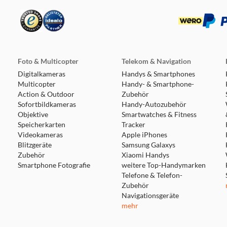
Foto & Multicopter
Telekom & Navigation
Digitalkameras
Handys & Smartphones
Multicopter
Handy- & Smartphone-
Action & Outdoor
Zubehör
Sofortbildkameras
Handy-Autozubehör
Objektive
Smartwatches & Fitness
Speicherkarten
Tracker
Videokameras
Apple iPhones
Blitzgeräte
Samsung Galaxys
Zubehör
Xiaomi Handys
Smartphone Fotografie
weitere Top-Handymarken
Telefone & Telefon-
Zubehör
Navigationsgeräte
mehr