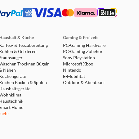
Haushalt & Küche
Gaming & Freizeit
Kaffee- & Teezubereitung
PC-Gaming Hardware
Kühlen & Gefrieren
PC-Gaming Zubehör
Staubsauger
Sony Playstation
Waschen Trocknen Bügeln
Microsoft Xbox
& Nähen
Nintendo
Küchengeräte
E-Mobilität
Kochen Backen & Spülen
Outdoor & Abenteuer
Haushaltsgeräte
Wohnklima
Haustechnik
Smart Home
mehr