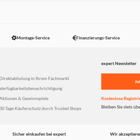
 nicht angezeigt. Um diesen Inhalt anzuzeigen aktivieren Sie bitte
Montage-Service
Finanzierungs-Service
expert Newsletter
Direktabholung in Ihrem Fachmarkt
Je
Verfügbarkeitsbenachrichtigung
Aktionen & Gewinnspiele
Kostenlose Registri
Bleiben Sie stets üb
30 Tage Käuferschutz durch Trusted Shops
Sicher einkaufen bei expert
Wir akzeptiere