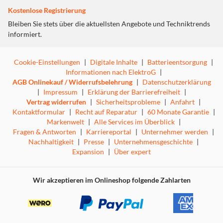
ob Sie trainieren, hart arbeiten oder entspannen. Mit
Kostenlose Registrierung
seiner Soft-Touch-Oberfläche und der verstellbaren
Passform vereint es alltäglichen Stil mit Funktionalität.
Bleiben Sie stets über die aktuellsten Angebote und Techniktrends
Erleben Sie perfekten Komfort und Stil mit unserem
informiert.
Silicone Watch Band
Weich und bequem für den täglichen Gebrauch
Cookie-Einstellungen
|
Digitale Inhalte
|
Batterieentsorgung
|
Hergestellt aus recycelten Materialien
Informationen nach ElektroG
|
Verstellbare Größe für eine perfekte Passform
AGB Onlinekauf / Widerrufsbelehrung
|
Datenschutzerklärung
Dieses Produkt entspricht allen geltenden Vorschriften,
|
Impressum
|
Erklärung der Barrierefreiheit
|
einschließlich des Nickelabgabetests gemäß EN 12472
Vertrag widerrufen
|
Sicherheitsprobleme
|
Anfahrt
|
und EN 1811.
Kontaktformular
|
Recht auf Reparatur
|
60 Monate Garantie
|
MATERIALIEN
Markenwelt
|
Alle Services im Überblick
|
Recyceltes Silikon, Silikon, Zinklegierung
Fragen & Antworten
|
Karriereportal
|
Unternehmer werden
|
Nachhaltigkeit
|
Presse
|
Unternehmensgeschichte
|
Dieses Armband passt für:
Expansion
|
Über expert
38mm Apple Watch Series 1–3
40mm Apple Watch Series 4–6
40mm Apple Watch SE (1st - 3rd generation)
Wir akzeptieren im Onlineshop folgende Zahlarten
41mm Apple Watch Series 7–9
42mm Apple Watch Series 10 -11
Wenn Sie unsicher bezüglich der Größe oder des Modells