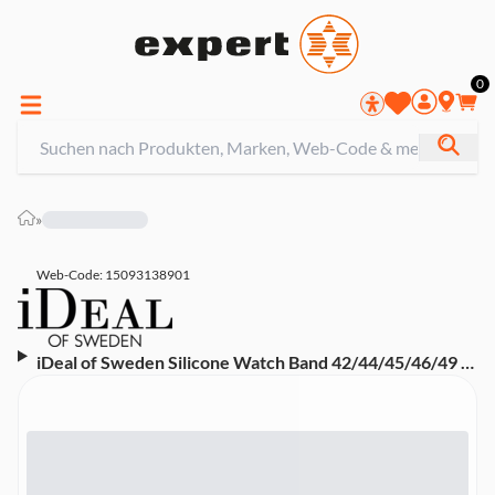
0
»
Web-Code: 15093138901
iDeal of Sweden Silicone Watch Band 42/44/45/46/49 S-
M Sage Green