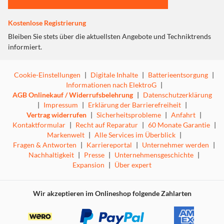
ein Entfernungswerkzeug ist im Lieferumfang enthalten.
Machen Sie Ihre Smart Watch zu einem Statement mit
unseren Resin Watch Bands
Kostenlose Registrierung
Verstellbare Größe – Werkzeug zum Entfernen der
Bleiben Sie stets über die aktuellsten Angebote und Techniktrends
Glieder inklusive
informiert.
Einzigartige Mustergestaltung
Einfache Installation
Dieses Produkt entspricht allen geltenden Vorschriften,
Cookie-Einstellungen
|
Digitale Inhalte
|
Batterieentsorgung
|
einschließlich des Nickelabgabetests gemäß EN 12472
Informationen nach ElektroG
|
und EN 1811.
AGB Onlinekauf / Widerrufsbelehrung
|
Datenschutzerklärung
|
Impressum
|
Erklärung der Barrierefreiheit
|
Vertrag widerrufen
|
Sicherheitsprobleme
|
Anfahrt
|
MATERIALIEN
Kontaktformular
|
Recht auf Reparatur
|
60 Monate Garantie
|
Edelstahl, ABS, rostfreies Eisen, Silikon, Celluloseacetat
Markenwelt
|
Alle Services im Überblick
|
Dieses Armband passt für:
Fragen & Antworten
|
Karriereportal
|
Unternehmer werden
|
38mm Apple Watch Series 1–3
Nachhaltigkeit
|
Presse
|
Unternehmensgeschichte
|
40mm Apple Watch Series 4–6
Expansion
|
Über expert
40mm Apple Watch SE (1st - 3rd generation)
41mm Apple Watch Series 7–9
42mm Apple Watch Series 10 -11
Wir akzeptieren im Onlineshop folgende Zahlarten
Wenn Sie unsicher bezüglich der Größe oder des Modells
Ihrer Apple Watch sind, prüfen Sie einfach die Rückseite