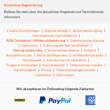
Verstellbare Größe für eine ideale Passform
Kostenlose Registrierung
Magnetverschluss für mühelose Anwendung
Bleiben Sie stets über die aktuellsten Angebote und Techniktrends
Einfach zu installieren
informiert.
Dieses Produkt entspricht allen geltenden Vorschriften,
einschließlich des Nickelabgabetests gemäß EN 12472
und EN 1811.
Cookie-Einstellungen
|
Digitale Inhalte
|
Batterieentsorgung
|
Informationen nach ElektroG
|
MATERIALIEN
AGB Onlinekauf / Widerrufsbelehrung
|
Datenschutzerklärung
|
Impressum
|
Erklärung der Barrierefreiheit
|
Edelstahl, rostfreies Eisen, Neodym-Magnet (Neodym–
Vertrag widerrufen
|
Sicherheitsprobleme
|
Anfahrt
|
Eisen–Bor), Silikon, ABS
Kontaktformular
|
Recht auf Reparatur
|
60 Monate Garantie
|
Markenwelt
|
Alle Services im Überblick
|
Dieses Armband passt für:
Fragen & Antworten
|
Karriereportal
|
Unternehmer werden
|
38mm Apple Watch Series 1–3
Nachhaltigkeit
|
Presse
|
Unternehmensgeschichte
|
40mm Apple Watch Series 4–6
Expansion
|
Über expert
40mm Apple Watch SE (1st - 3rd generation)
41mm Apple Watch Series 7–9
42mm Apple Watch Series 10 -11
Wir akzeptieren im Onlineshop folgende Zahlarten
Wenn Sie unsicher bezüglich der Größe oder des Modells
Ihrer Apple Watch sind, prüfen Sie einfach die Rückseite
Ihrer Uhr.