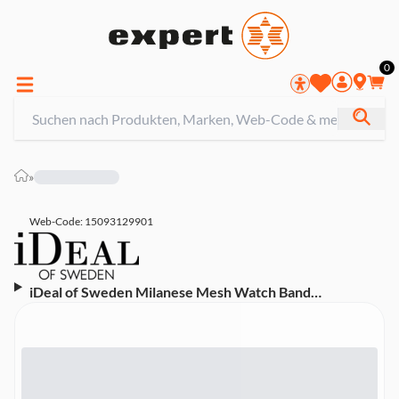
0
»
Web-Code: 15093129901
iDeal of Sweden Milanese Mesh Watch Band
38/40/41/42 Gold